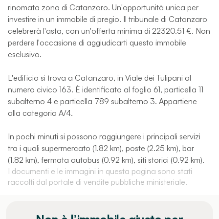
rinomata zona di Catanzaro. Un'opportunità unica per
investire in un immobile di pregio. Il tribunale di Catanzaro
celebrerà l'asta, con un'offerta minima di 22320.51 €. Non
perdere l'occasione di aggiudicarti questo immobile
esclusivo.
L'edificio si trova a Catanzaro, in Viale dei Tulipani al
numero civico 163. È identificato al foglio 61, particella 11
subalterno 4 e particella 789 subalterno 3. Appartiene
alla categoria A/4.
In pochi minuti si possono raggiungere i principali servizi
tra i quali supermercato (1.82 km), poste (2.25 km), bar
(1.82 km), fermata autobus (0.92 km), siti storici (0.92 km).
I documenti e le immagini in questa pagina sono stati
raccolti dal portale di vendite pubbliche ministeriale.
Non è l’immobile giusto per