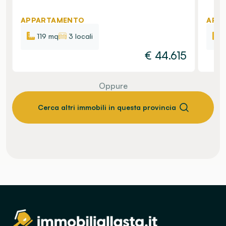
APPARTAMENTO
APP
119 mq
3 locali
€
44.615
Oppure
Cerca altri immobili in questa provincia