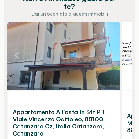
te?
Dai un’occhiata a questi immobili
Appartamento All'asta In Str P 1
App
Viale Vincenzo Gattoleo, 88100
Mula
Catanzaro Cz, Italia Catanzaro,
881
Catanzaro