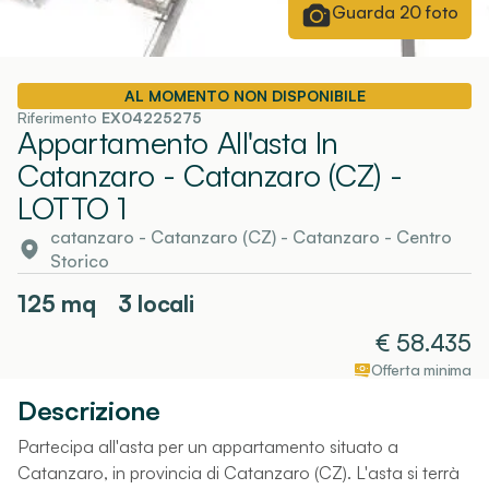
Guarda
20
foto
AL MOMENTO NON DISPONIBILE
Riferimento
EX04225275
Appartamento All'asta In
Catanzaro - Catanzaro (CZ)
-
LOTTO 1
catanzaro - Catanzaro (CZ)
-
Catanzaro
- Centro
Storico
125
mq
3 locali
€
58.435
Offerta minima
Descrizione
Partecipa all'asta per un appartamento situato a
Catanzaro, in provincia di Catanzaro (CZ). L'asta si terrà