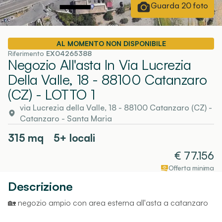
Guarda
20
foto
AL MOMENTO NON DISPONIBILE
Riferimento
EX04265388
Negozio All'asta In Via Lucrezia
Della Valle, 18 - 88100 Catanzaro
(CZ)
- LOTTO 1
via Lucrezia della Valle, 18 - 88100 Catanzaro (CZ)
-
Catanzaro
- Santa Maria
315
mq
5+ locali
€
77.156
Offerta minima
Descrizione
🏡 negozio ampio con area esterna all'asta a catanzaro