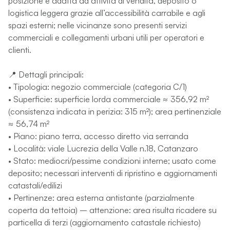
posizione è adatta ad attività di vendita, deposito o
logistica leggera grazie all’accessibilità carrabile e agli
spazi esterni; nelle vicinanze sono presenti servizi
commerciali e collegamenti urbani utili per operatori e
clienti.
📍 Dettagli principali:
• Tipologia: negozio commerciale (categoria C/1)
• Superficie: superficie lorda commerciale ≈ 356,92 m²
(consistenza indicata in perizia: 315 m²); area pertinenziale
≈ 56,74 m²
• Piano: piano terra, accesso diretto via serranda
• Località: viale Lucrezia della Valle n.18, Catanzaro
• Stato: mediocri/pessime condizioni interne; usato come
deposito; necessari interventi di ripristino e aggiornamenti
catastali/edilizi
• Pertinenze: area esterna antistante (parzialmente
coperta da tettoia) – attenzione: area risulta ricadere su
particella di terzi (aggiornamento catastale richiesto)