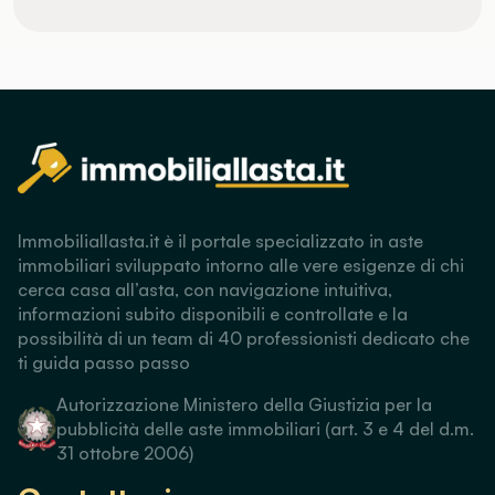
Immobiliallasta.it è il portale specializzato in aste
immobiliari sviluppato intorno alle vere esigenze di chi
cerca casa all’asta, con navigazione intuitiva,
informazioni subito disponibili e controllate e la
possibilità di un team di 40 professionisti dedicato che
ti guida passo passo
Autorizzazione Ministero della Giustizia per la
pubblicità delle aste immobiliari (art. 3 e 4 del d.m.
31 ottobre 2006)