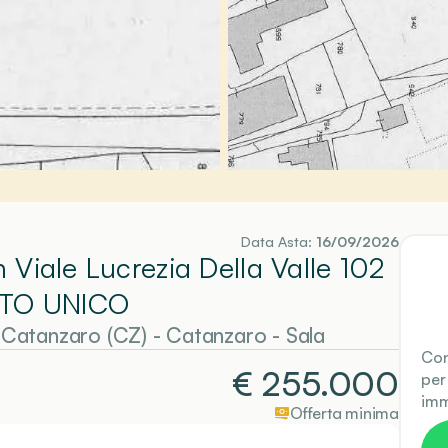
Data Asta:
16/09/2026
n Viale Lucrezia Della Valle 102
TO UNICO
0 Catanzaro (CZ)
-
Catanzaro
- Sala
Con
€
255.000
per
imm
Offerta minima