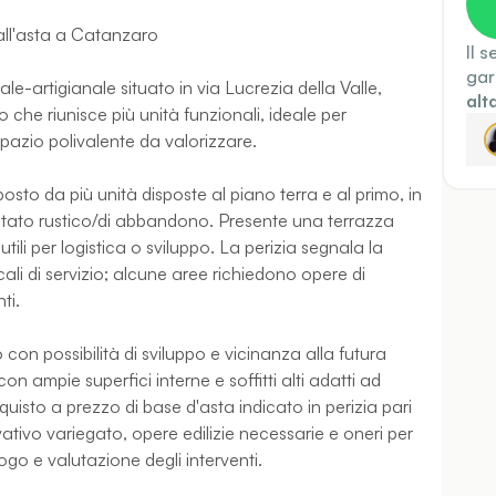
all'asta a Catanzaro
Il 
gar
le-artigianale situato in via Lucrezia della Valle,
alt
o che riunisce più unità funzionali, ideale per
spazio polivalente da valorizzare.
posto da più unità disposte al piano terra e al primo, in
 in stato rustico/di abbandono. Presente una terrazza
tili per logistica o sviluppo. La perizia segnala la
ali di servizio; alcune aree richiedono opere di
ti.
con possibilità di sviluppo e vicinanza alla futura
on ampie superfici interne e soffitti alti adatti ad
quisto a prezzo di base d'asta indicato in perizia pari
vativo variegato, opere edilizie necessarie e oneri per
uogo e valutazione degli interventi.