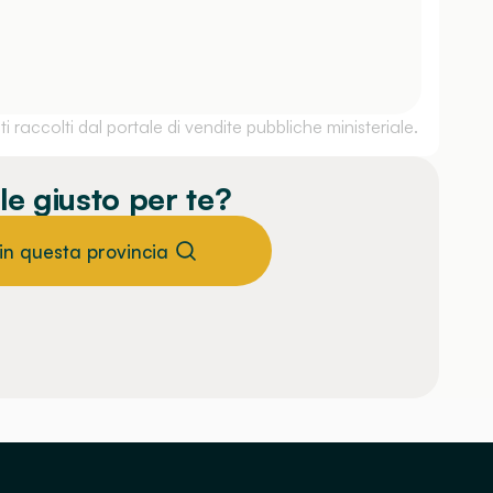
 raccolti dal portale di vendite pubbliche ministeriale.
le giusto per te?
 in questa provincia