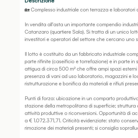
Descrizione
🏡 Complesso industriale con terrazza e laboratori 
In vendita all'asta un importante compendio industria
Catanzaro (quartiere Sala). Si tratta di un unico lott
investitori e operatori del settore che cercano uno 
Il lotto è costituito da un fabbricato industriale com
parte rifinite (caseificio e torrefazione) e in parte
attigua di circa 500 m² che offre ampi spazi esterni u
presenza di vani ad uso laboratorio, magazzini e loc
ristrutturazione e bonifica da materiali e rifiuti presen
Punti di forza: ubicazione in un comparto produttivo 
stazione della metropolitana di superficie; struttura c
attività produttive o riconversioni. Opportunità di ac
a € 1.072.371,71. Criticità evidenziate: stato conser
rimozione dei materiali presenti; si consiglia soprall