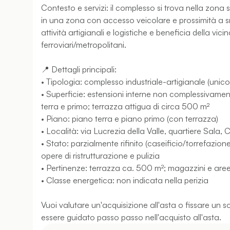
Contesto e servizi: il complesso si trova nella zona s
in una zona con accesso veicolare e prossimità a sn
attività artigianali e logistiche e beneficia della vici
ferroviari/metropolitani.
📍 Dettagli principali:
• Tipologia: complesso industriale-artigianale (unico
• Superficie: estensioni interne non complessivament
terra e primo; terrazza attigua di circa 500 m²
• Piano: piano terra e piano primo (con terrazza)
• Località: via Lucrezia della Valle, quartiere Sala,
• Stato: parzialmente rifinito (caseificio/torrefazion
opere di ristrutturazione e pulizia
• Pertinenze: terrazza ca. 500 m²; magazzini e aree 
• Classe energetica: non indicata nella perizia
Vuoi valutare un'acquisizione all'asta o fissare un s
essere guidato passo passo nell'acquisto all'asta.