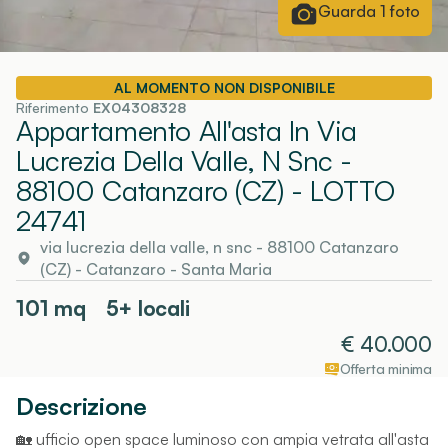
Guarda
1
foto
AL MOMENTO NON DISPONIBILE
Riferimento
EX04308328
Appartamento All'asta In Via
Lucrezia Della Valle, N Snc -
88100 Catanzaro (CZ)
- LOTTO
24741
via lucrezia della valle, n snc - 88100 Catanzaro
(CZ)
-
Catanzaro
- Santa Maria
101
mq
5+ locali
€
40.000
Offerta minima
Descrizione
🏡 ufficio open space luminoso con ampia vetrata all'asta