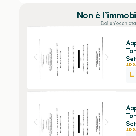
Non è l’immobi
Dai un’occhiata
App
To
Set
APP
App
To
Set
APP