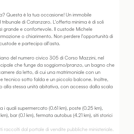
a? Questa è la tua occasione! Un immobile
 tribunale di Catanzaro. L'offerta minima è di soli
ì grande e confortevole. Il custode Michele
formazione o chiarimento. Non perdere l'opportunità di
 custode e partecipa all'asta.
iano del numero civico 305 di Corso Mazzini, nel
cipale che funge da soggiorno/pranzo, un bagno che
camere da letto, di cui una matrimoniale con un
ale tecnico sotto falda e un piccolo balcone. Inoltre,
 alla stessa unità abitativa, con accesso dalla scala
ra i quali supermercato (0.61 km), poste (0.25 km),
, bar (0.1 km), fermata autobus (4.21 km), siti storici
 raccolti dal portale di vendite pubbliche ministeriale.