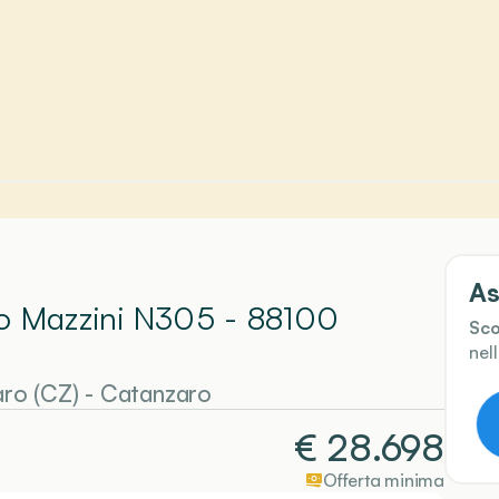
As
so Mazzini N305 - 88100
Sco
nel
ro (CZ)
-
Catanzaro
€
28.698
Offerta minima