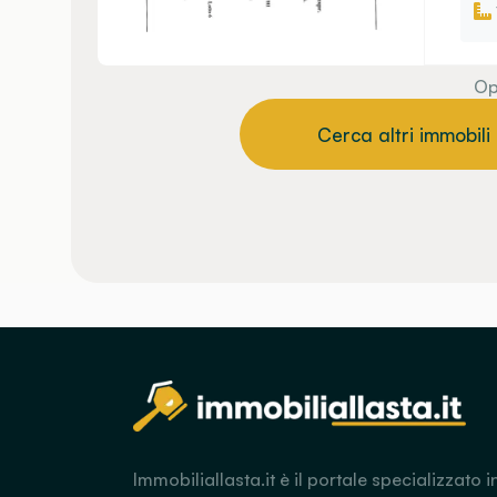
Op
Cerca altri immobili
Immobiliallasta.it è il portale specializzato i