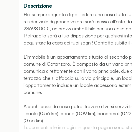
Descrizione
Hai sempre sognato di possedere una casa tutta tu
residenziale di grande valore sarà messo all'asta dal
28698.00 €, un prezzo imbattibile per una casa cos
Pietragalla sarà a tua disposizione per qualsiasi in
acquistare la casa dei tuoi sogni! Contatta subito il
L'immobile è un appartamento situato al secondo p
comune di Catanzaro. È composto da un vano prin
comunica direttamente con il vano principale, due 
terrazzo che si affaccia sulla via principale, un loc
l'appartamento include un locale accessorio esterno
comune.
A pochi passi da casa potrai trovare diversi servizi t
scuola (0.56 km), banca (0.09 km), bancomat (0.22 km)
(0.66 km).
I documenti e le immagini in questa pagina sono stati