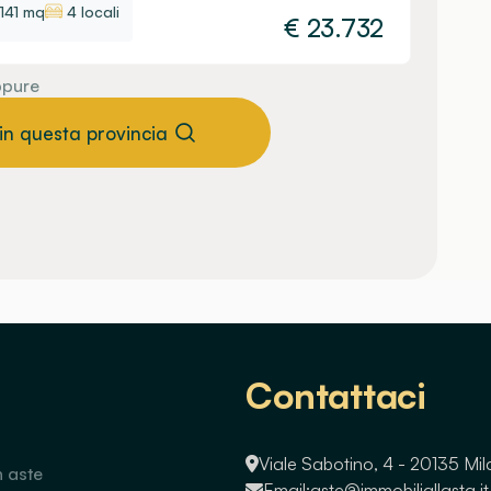
141 mq
4 locali
€
23.732
pure
 in questa provincia
Contattaci
Viale Sabotino, 4 - 20135 Mi
n aste
Email:
aste@immobiliallasta.it