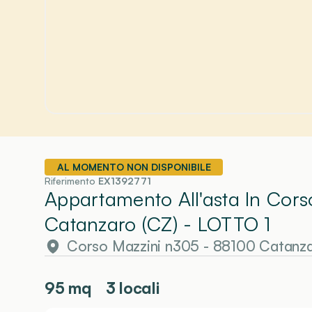
AL MOMENTO NON DISPONIBILE
Riferimento
EX1392771
Appartamento All'asta In Cor
Catanzaro (CZ)
- LOTTO 1
Corso Mazzini n305 - 88100 Catanza
95
mq
3 locali