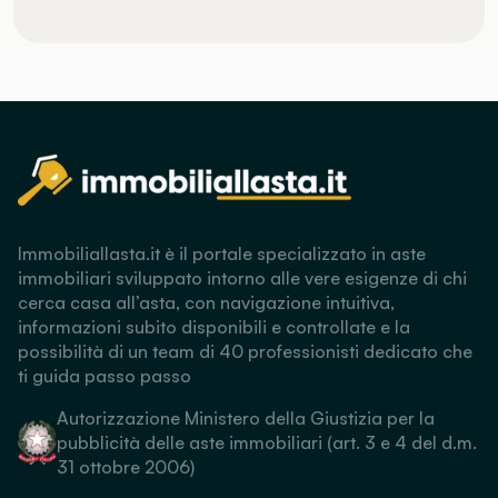
Immobiliallasta.it è il portale specializzato in aste
immobiliari sviluppato intorno alle vere esigenze di chi
cerca casa all’asta, con navigazione intuitiva,
informazioni subito disponibili e controllate e la
possibilità di un team di 40 professionisti dedicato che
ti guida passo passo
Autorizzazione Ministero della Giustizia per la
pubblicità delle aste immobiliari (art. 3 e 4 del d.m.
31 ottobre 2006)