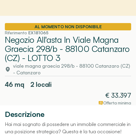
AL MOMENTO NON DISPONIBILE
Riferimento
EX181065
Negozio All'asta In Viale Magna
Graecia 298/b - 88100 Catanzaro
(CZ)
- LOTTO 3
viale magna graecia 298/b - 88100 Catanzaro (CZ)
-
Catanzaro
46
mq
2 locali
€
33.397
Offerta minima
Descrizione
Hai mai sognato di possedere un immobile commerciale in
una posizione strategica? Questa è la tua occasione!