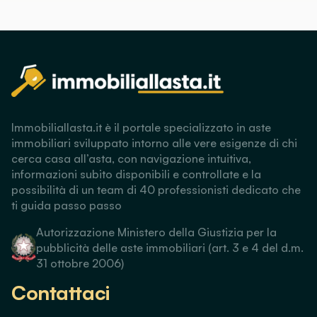
Immobiliallasta.it è il portale specializzato in aste
immobiliari sviluppato intorno alle vere esigenze di chi
cerca casa all’asta, con navigazione intuitiva,
informazioni subito disponibili e controllate e la
possibilità di un team di 40 professionisti dedicato che
ti guida passo passo
Autorizzazione Ministero della Giustizia per la
pubblicità delle aste immobiliari (art. 3 e 4 del d.m.
31 ottobre 2006)
Contattaci