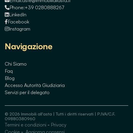
Email:
aste@immobiliallasta.it
Phone:
+39 0280888267
LinkedIn
Facebook
Instagram
Navigazione
Chi Siamo
Faq
Blog
Accesso Autorità Giudiziaria
Servizi per il delegato
©
2026
Immobili all'asta | Tutti i diritti riservati | P.IVA/C.F.
09880380960
Termini e condizioni
-
Privacy
Guarda immobili simili
Cookie
-
Aggiorna consensi