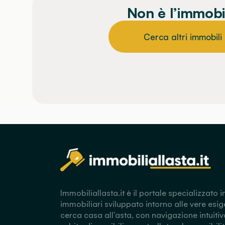
Non è l’immobi
Cerca altri immobili
Immobiliallasta.it è il portale specializzato i
immobiliari sviluppato intorno alle vere esig
cerca casa all’asta, con navigazione intuitiv