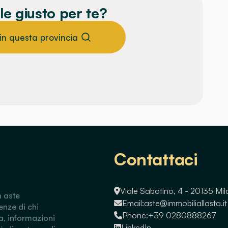
le giusto per te?
 in questa provincia
Contattaci
Viale Sabotino, 4 - 20135 Mi
n aste
Email:
aste@immobiliallasta.it
enze di chi
Phone:
+39 0280888267
a, informazioni
LinkedIn