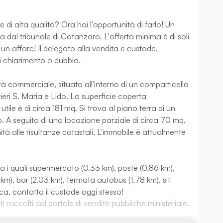
di alta qualità? Ora hai l'opportunità di farlo! Un
a dal tribunale di Catanzaro. L'offerta minima è di soli
un affare! Il delegato alla vendita e custode,
i chiarimento o dubbio.
tà commerciale, situata all'interno di un comparticella
tieri S. Maria e Lido. La superficie coperta
tile è di circa 181 mq. Si trova al piano terra di un
. A seguito di una locazione parziale di circa 70 mq,
rmità alle risultanze catastali. L'immobile è attualmente
tra i quali supermercato (0.33 km), poste (0.86 km),
), bar (2.03 km), fermata autobus (1.78 km), siti
ca, contatta il custode oggi stesso!
 raccolti dal portale di vendite pubbliche ministeriale.