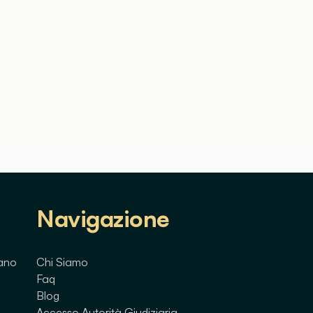
Navigazione
lano
Chi Siamo
Faq
Blog
Accesso Autorità Giudiziaria