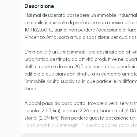
Descrizione
Hai mai desiderato possedere un immobile industriale 
immobile industriale di prim'ordine sarà messo all'ast
109162.50 €, quindi non perdere l'occasione di fare 
Vincenzo Arnò, sarà a tua disposizione per qualsias
L'immobile è un'unità immobiliare destinata ad attivi
urbanistico destinato ad attività produttive nei quar
dell'immobile è di circa 205 mq, mentre la superficie u
edificio a due piani con struttura in cemento armato
l'immobile risulta suddiviso in due particelle in diffo
libero.
A pochi passi da casa potrai trovare diversi servizi 
scuola (2.63 km), banca (2.26 km), bancomat (4.85 km
storici (2.09 km). Non perdere questa occasione uni
I documenti e le immagini in questa pagina sono stati