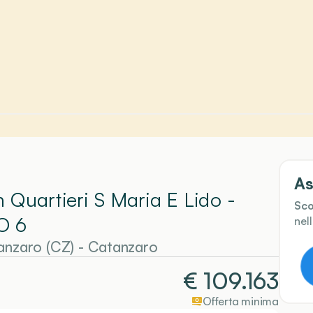
As
n Quartieri S Maria E Lido -
Sco
O 6
nel
anzaro (CZ)
-
Catanzaro
€
109.163
Offerta minima