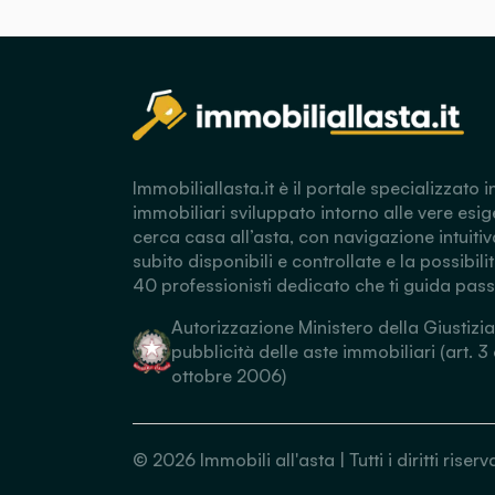
Immobiliallasta.it è il portale specializzato i
immobiliari sviluppato intorno alle vere esig
cerca casa all’asta, con navigazione intuitiv
subito disponibili e controllate e la possibili
40 professionisti dedicato che ti guida pas
Autorizzazione Ministero della Giustizia
pubblicità delle aste immobiliari (art. 3
ottobre 2006)
©
2026
Immobili all'asta | Tutti i diritti ris