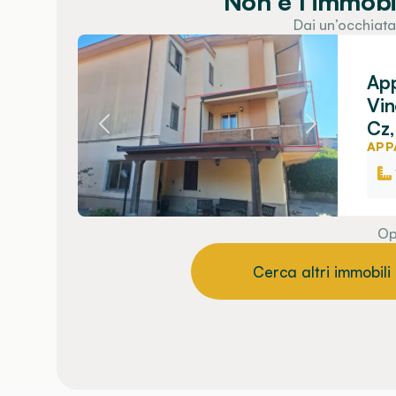
Non è l’immobi
Dai un’occhiata
App
Vin
Cz,
APP
Op
Cerca altri immobili