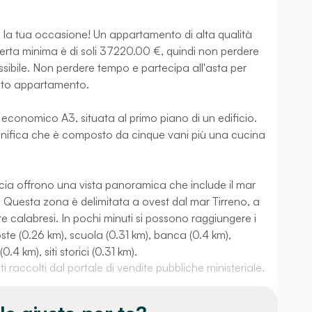
 la tua occasione! Un appartamento di alta qualità
ferta minima è di soli 37220.00 €, quindi non perdere
ssibile. Non perdere tempo e partecipa all'asta per
uesto appartamento.
 economico A3, situata al primo piano di un edificio.
ignifica che è composto da cinque vani più una cucina
ncia offrono una vista panoramica che include il mar
tna. Questa zona è delimitata a ovest dal mar Tirreno, a
re calabresi. In pochi minuti si possono raggiungere i
poste (0.26 km), scuola (0.31 km), banca (0.4 km),
 km), siti storici (0.31 km).
 raccolti dal portale di vendite pubbliche ministeriale.