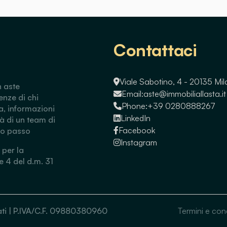
Contattaci
Viale Sabotino, 4 - 20135 Mi
n aste
Email:
aste@immobiliallasta.it
enze di chi
Phone:
+39 0280888267
a, informazioni
LinkedIn
tà di un team di
Facebook
so passo
Instagram
 per la
 e 4 del d.m. 31
ervati | P.IVA/C.F. 09880380960
Termini e con