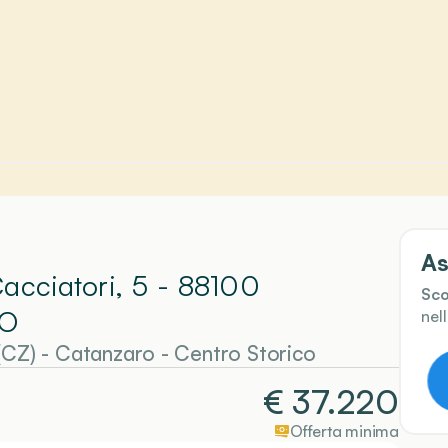
As
Cacciatori, 5 - 88100
Sco
CO
nel
(CZ)
-
Catanzaro
- Centro Storico
€
37.220
Offerta minima