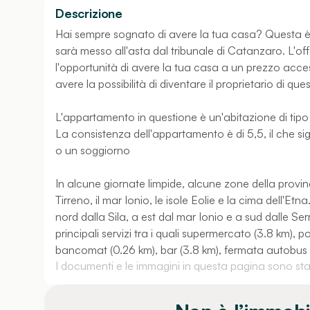
Descrizione
Hai sempre sognato di avere la tua casa? Questa è
sarà messo all'asta dal tribunale di Catanzaro. L'of
l'opportunità di avere la tua casa a un prezzo acce
avere la possibilità di diventare il proprietario di q
L'appartamento in questione è un'abitazione di tipo
La consistenza dell'appartamento è di 5,5, il che s
o un soggiorno
In alcune giornate limpide, alcune zone della provi
Tirreno, il mar Ionio, le isole Eolie e la cima dell'E
nord dalla Sila, a est dal mar Ionio e a sud dalle Ser
principali servizi tra i quali supermercato (3.8 km), 
bancomat (0.26 km), bar (3.8 km), fermata autobus (0.4
I documenti e le immagini in questa pagina sono stati