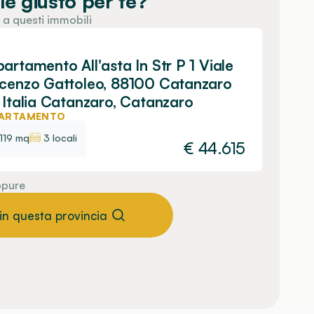
le giusto per te?
 a questi immobili
artamento All'asta In Str P 1 Viale
cenzo Gattoleo, 88100 Catanzaro
 Italia Catanzaro, Catanzaro
ARTAMENTO
119 mq
3 locali
€
44.615
pure
 in questa provincia