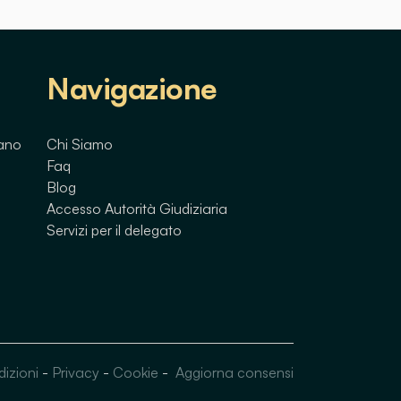
Navigazione
lano
Chi Siamo
Faq
Blog
Accesso Autorità Giudiziaria
Servizi per il delegato
dizioni
-
Privacy
-
Cookie
-
Aggiorna consensi