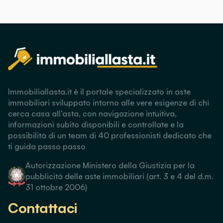
Immobiliallasta.it è il portale specializzato in aste
immobiliari sviluppato intorno alle vere esigenze di chi
cerca casa all’asta, con navigazione intuitiva,
informazioni subito disponibili e controllate e la
possibilità di un team di 40 professionisti dedicato che
ti guida passo passo
Autorizzazione Ministero della Giustizia per la
pubblicità delle aste immobiliari (art. 3 e 4 del d.m.
31 ottobre 2006)
Contattaci