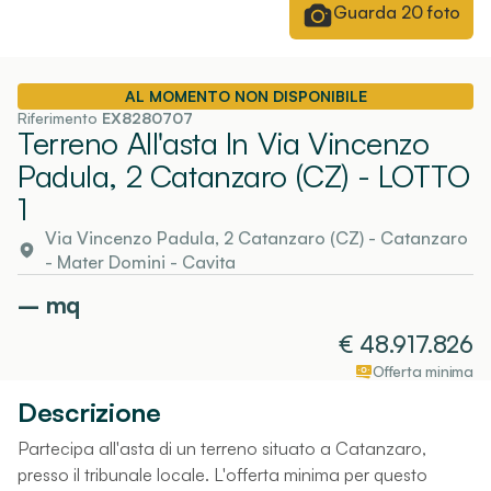
Guarda
20
foto
AL MOMENTO NON DISPONIBILE
Riferimento
EX8280707
Terreno All'asta In Via Vincenzo
Padula, 2 Catanzaro (CZ)
- LOTTO
1
Via Vincenzo Padula, 2 Catanzaro (CZ)
-
Catanzaro
- Mater Domini - Cavita
–
mq
€
48.917.826
Offerta minima
Descrizione
Partecipa all'asta di un terreno situato a Catanzaro,
presso il tribunale locale. L'offerta minima per questo