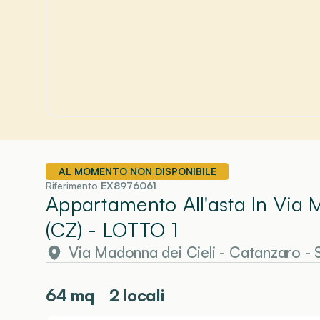
AL MOMENTO NON DISPONIBILE
Riferimento
EX8976061
Appartamento All'asta In Via 
(CZ)
- LOTTO 1
Via Madonna dei Cieli
-
Catanzaro
- 
64
mq
2 locali