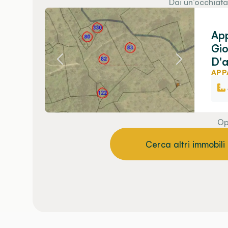
Dai un’occhiata
App
Gio
D'a
APP
Op
Cerca altri immobili