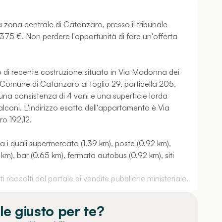
 zona centrale di Catanzaro, presso il tribunale
375 €. Non perdere l'opportunità di fare un'offerta
io di recente costruzione situato in Via Madonna dei
 Comune di Catanzaro al foglio 29, particella 205,
una consistenza di 4 vani e una superficie lorda
alconi. L'indirizzo esatto dell'appartamento è Via
ro 192,12.
ra i quali supermercato (1.39 km), poste (0.92 km),
m), bar (0.65 km), fermata autobus (0.92 km), siti
 raccolti dal portale di vendite pubbliche ministeriale.
le giusto per te?