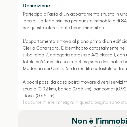
Descrizione
Partecipa all'asta di un appartamento situato in una
locale. L'offerta minima per questo immobile è di 84
per questo interessante bene immobiliare.
L'appartamento si trova al piano primo di un edific
Cieli a Catanzaro. È identificato catastalmente nel
subalterno 7, categoria catastale A/2 classe 1, con 
totale di 64 mq, di cui circa 4 mq sono destinati a b
Madonna dei Cieli n. 6 e la rendita catastale è di eu
A pochi passi da casa potrai trovare diversi servizi t
scuola (0.92 km), banca (0.65 km), bancomat (0.92 k
storici (0.65 km).
I documenti e le immagini in questa pagina sono stati
Non è l’immobi