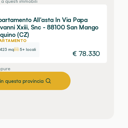
 a questi immobili
artamento All'asta In Via Papa
vanni Xxiii, Snc - 88100 San Mango
quino (CZ)
ARTAMENTO
423 mq
5+ locali
€
78.330
pure
 in questa provincia