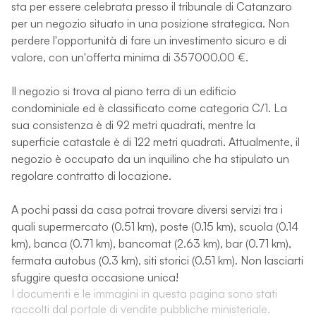
sta per essere celebrata presso il tribunale di Catanzaro
per un negozio situato in una posizione strategica. Non
perdere l'opportunità di fare un investimento sicuro e di
valore, con un'offerta minima di 357000.00 €.
Il negozio si trova al piano terra di un edificio
condominiale ed è classificato come categoria C/1. La
sua consistenza è di 92 metri quadrati, mentre la
superficie catastale è di 122 metri quadrati. Attualmente, il
negozio è occupato da un inquilino che ha stipulato un
regolare contratto di locazione.
A pochi passi da casa potrai trovare diversi servizi tra i
quali supermercato (0.51 km), poste (0.15 km), scuola (0.14
km), banca (0.71 km), bancomat (2.63 km), bar (0.71 km),
fermata autobus (0.3 km), siti storici (0.51 km). Non lasciarti
sfuggire questa occasione unica!
I documenti e le immagini in questa pagina sono stati
raccolti dal portale di vendite pubbliche ministeriale.