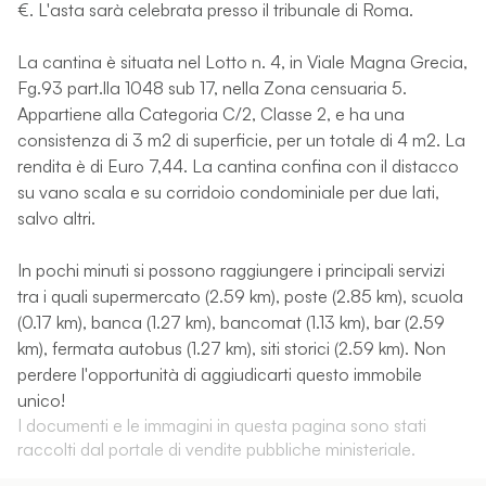
€. L'asta sarà celebrata presso il tribunale di Roma.
La cantina è situata nel Lotto n. 4, in Viale Magna Grecia,
Fg.93 part.lla 1048 sub 17, nella Zona censuaria 5.
Appartiene alla Categoria C/2, Classe 2, e ha una
consistenza di 3 m2 di superficie, per un totale di 4 m2. La
rendita è di Euro 7,44. La cantina confina con il distacco
su vano scala e su corridoio condominiale per due lati,
salvo altri.
In pochi minuti si possono raggiungere i principali servizi
tra i quali supermercato (2.59 km), poste (2.85 km), scuola
(0.17 km), banca (1.27 km), bancomat (1.13 km), bar (2.59
km), fermata autobus (1.27 km), siti storici (2.59 km). Non
perdere l'opportunità di aggiudicarti questo immobile
unico!
I documenti e le immagini in questa pagina sono stati
raccolti dal portale di vendite pubbliche ministeriale.