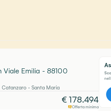
As
In Viale Emilia - 88100
Sco
nel
-
Catanzaro
- Santa Maria
€
178.494
Offerta minima