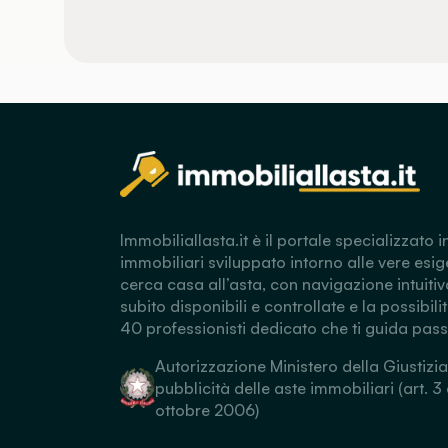
Immobiliallasta.it è il portale specializzato i
immobiliari sviluppato intorno alle vere esig
cerca casa all’asta, con navigazione intuitiv
subito disponibili e controllate e la possibili
40 professionisti dedicato che ti guida pas
Autorizzazione Ministero della Giustizia
pubblicità delle aste immobiliari (art. 3
ottobre 2006)