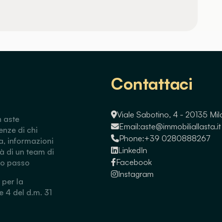
Contattaci
Viale Sabotino, 4 - 20135 Mi
n aste
Email:
aste@immobiliallasta.it
enze di chi
Phone:
+39 0280888267
a, informazioni
LinkedIn
tà di un team di
Facebook
so passo
Instagram
 per la
 e 4 del d.m. 31