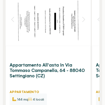
Appartamento All'asta In Via
Appa
Tommaso Campanella, 64 - 88040
Tom
Settingiano (CZ)
Sett
APPARTAMENTO
APP
144 mq
4 locali