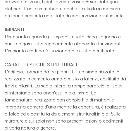
provvisto di vaso, bidet, lavabo, vasca + scaldabagno
elettrico. L'unità immobiliare anche se rifinita in maniera
ordinaria presenta uno stato di conservazione sufficiente.
IMPIANTI
Per quanto riguarda gli impianti, quello idrico-fognario e
quello a gas risulta regolarmente allacciati e funzionanti.
L'impianto elettrico è funzionante e risulta certificato
CARATTERISTICHE STRUTTURALI
L'edificio, formato da tre piani F.T.+ un piano rialzato, è
realizzato in cemento armato misto a laterizi, costituito da
travi e pilastri. La scala intera, a rampe parallele, e i solai
di interpiano sono anch'essi in c.a. misto. La
tamponatura, realizzata con doppia fila di mattoni e
interposta camera d'aria mentre la copertura, è realizzata
a falde ed è costituita da elementi strutturali in c.a. Sulle
murature e sui solai non sono presenti lesioni o cedimenti
di varia natura o genere.