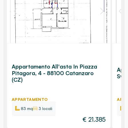
Appartamento All'asta In Piazza
Appa
Pitagora, 4 - 88100 Catanzaro
Svev
(CZ)
APPARTAMENTO
APP
83 mq
3 locali
€
21.385