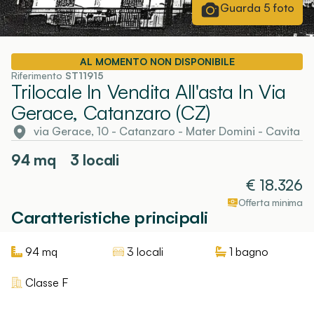
Guarda
5
foto
AL MOMENTO NON DISPONIBILE
Riferimento
ST11915
Trilocale In Vendita All'asta In Via
Gerace, Catanzaro (CZ)
via Gerace, 10
-
Catanzaro
- Mater Domini - Cavita
94
mq
3 locali
€
18.326
Offerta minima
Caratteristiche principali
94
mq
3 locali
1
bagno
Classe
F