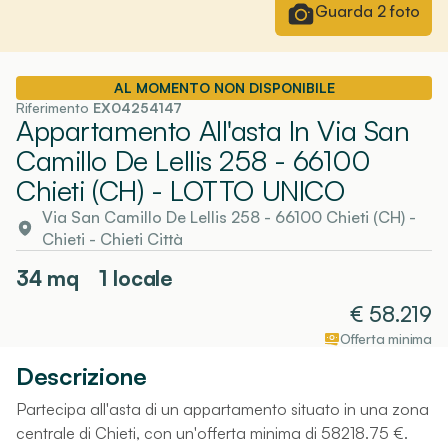
Guarda
2
foto
AL MOMENTO NON DISPONIBILE
Riferimento
EX04254147
Appartamento All'asta In Via San
Camillo De Lellis 258 - 66100
Chieti (CH)
- LOTTO UNICO
Via San Camillo De Lellis 258 - 66100 Chieti (CH)
-
Chieti
- Chieti Città
34
mq
1 locale
€
58.219
Offerta minima
Descrizione
Partecipa all'asta di un appartamento situato in una zona
centrale di Chieti, con un'offerta minima di 58218.75 €.