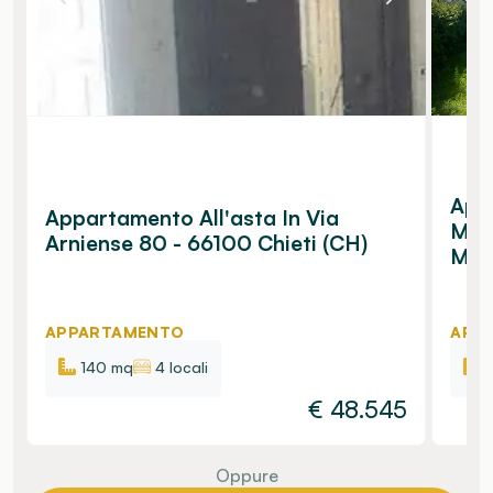
App
Appartamento All'asta In Via
Mon
Arniense 80 - 66100 Chieti (CH)
Migl
APPARTAMENTO
APP
140 mq
4 locali
€
48.545
Oppure