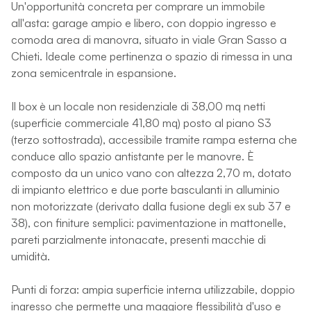
Un'opportunità concreta per comprare un immobile
all'asta: garage ampio e libero, con doppio ingresso e
comoda area di manovra, situato in viale Gran Sasso a
Chieti. Ideale come pertinenza o spazio di rimessa in una
zona semicentrale in espansione.
Il box è un locale non residenziale di 38,00 mq netti
(superficie commerciale 41,80 mq) posto al piano S3
(terzo sottostrada), accessibile tramite rampa esterna che
conduce allo spazio antistante per le manovre. È
composto da un unico vano con altezza 2,70 m, dotato
di impianto elettrico e due porte basculanti in alluminio
non motorizzate (derivato dalla fusione degli ex sub 37 e
38), con finiture semplici: pavimentazione in mattonelle,
pareti parzialmente intonacate, presenti macchie di
umidità.
Punti di forza: ampia superficie interna utilizzabile, doppio
ingresso che permette una maggiore flessibilità d'uso e