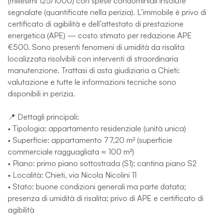
(millesimi 125/1000) con spese condominiali insolute
segnalate (quantificate nella perizia). L’immobile è privo di
certificato di agibilità e dell’attestato di prestazione
energetica (APE) — costo stimato per redazione APE
€500. Sono presenti fenomeni di umidità da risalita
localizzata risolvibili con interventi di straordinaria
manutenzione. Trattasi di asta giudiziaria a Chieti:
valutazione e tutte le informazioni tecniche sono
disponibili in perizia.
📍 Dettagli principali:
• Tipologia: appartamento residenziale (unità unica)
• Superficie: appartamento 77,20 m² (superficie
commerciale ragguagliata ≈ 100 m²)
• Piano: primo piano sottostrada (S1); cantina piano S2
• Località: Chieti, via Nicola Nicolini 11
• Stato: buone condizioni generali ma parte datata;
presenza di umidità di risalita; privo di APE e certificato di
agibilità