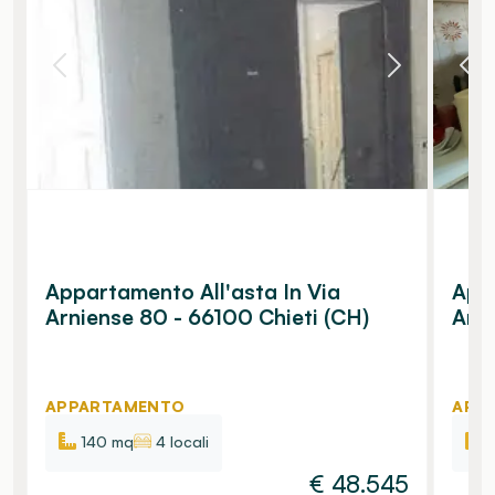
Appartamento All'asta In Via
Appa
Arniense 80 - 66100 Chieti (CH)
Arni
APPARTAMENTO
APP
140 mq
4 locali
€
48.545