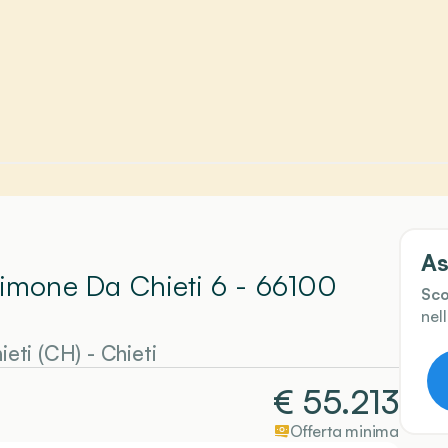
As
Simone Da Chieti 6 - 66100
Sco
nel
eti (CH)
-
Chieti
€
55.213
Offerta minima