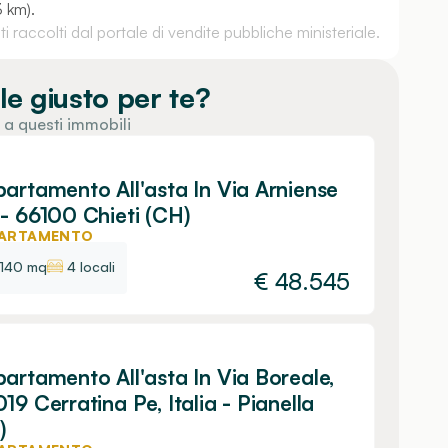
3 km).
 raccolti dal portale di vendite pubbliche ministeriale.
le giusto per te?
 a questi immobili
artamento All'asta In Via Arniense
- 66100 Chieti (CH)
ARTAMENTO
140 mq
4 locali
€
48.545
artamento All'asta In Via Boreale,
19 Cerratina Pe, Italia - Pianella
)