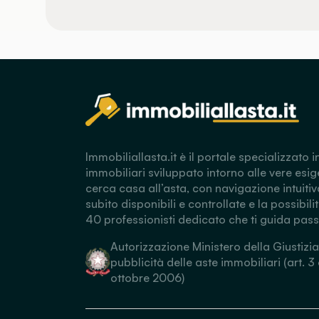
Immobiliallasta.it è il portale specializzato i
immobiliari sviluppato intorno alle vere esig
cerca casa all’asta, con navigazione intuitiv
subito disponibili e controllate e la possibili
40 professionisti dedicato che ti guida pas
Autorizzazione Ministero della Giustizia
pubblicità delle aste immobiliari (art. 3
ottobre 2006)