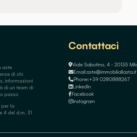
Contattaci
Viale Sabotino, 4 - 20135 Mi
n aste
Email:
aste@immobiliallasta.it
enze di chi
Phone:
+39 0280888267
a, informazioni
LinkedIn
tà di un team di
Facebook
so passo
Instagram
 per la
 e 4 del d.m. 31