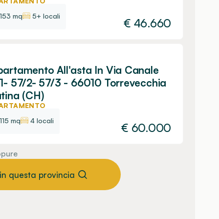
ARTAMENTO
153 mq
5+ locali
€
46.660
artamento All'asta In Via Canale
1- 57/2- 57/3 - 66010 Torrevecchia
tina (CH)
ARTAMENTO
115 mq
4 locali
€
60.000
pure
 in questa provincia