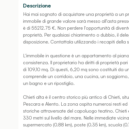
Descrizione
Hai mai sognato di acquistare una proprietà a un 
immobile di grande valore sarà messo all'asta presso 
è di 55212.75 €. Non perdere l'opportunità di divent
proprietà. Per qualsiasi chiarimento o dubbio, il del
disposizione. Contattala utilizzando i recapiti della 
L'immobile in questione è un appartamento al piano
consistenza. Il proprietario ha diritti di proprietà pa
di 109,10 mq. Di questi, 6,20 mq sono costituiti da
comprende un corridoio, una cucina, un soggiorno
un bagno e un ripostiglio.
Chieti alta è il centro storico più antico di Chieti, s
Pescara e Alento. La zona ospita numerosi resti ed ed
storiche attraversate del capoluogo teatino. Chieti è
330 metri sul livello del mare. Nelle immediate vicinan
supermercato (0.88 km), poste (0.35 km), scuola (0