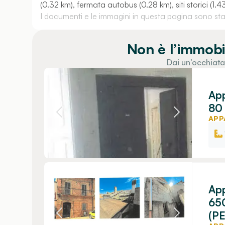
(0.32 km), fermata autobus (0.28 km), siti storici (1.4
I documenti e le immagini in questa pagina sono stati
Non è l’immobi
Dai un’occhiata
App
80 
APP
App
650
(PE