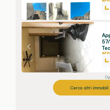
APP
App
57/
Tea
APP
Op
Cerca altri immobili