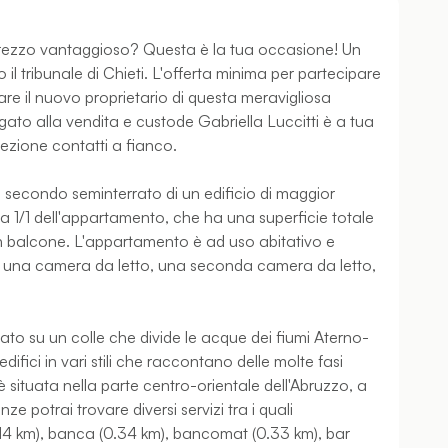
prezzo vantaggioso? Questa è la tua occasione! Un
il tribunale di Chieti. L'offerta minima per partecipare
are il nuovo proprietario di questa meravigliosa
egato alla vendita e custode Gabriella Luccitti è a tua
sezione contatti a fianco.
 secondo seminterrato di un edificio di maggior
ri a 1/1 dell'appartamento, che ha una superficie totale
 un balcone. L'appartamento è ad uso abitativo e
, una camera da letto, una seconda camera da letto,
ituato su un colle che divide le acque dei fiumi Aterno-
ifici in vari stili che raccontano delle molte fasi
 situata nella parte centro-orientale dell'Abruzzo, a
ze potrai trovare diversi servizi tra i quali
.14 km), banca (0.34 km), bancomat (0.33 km), bar