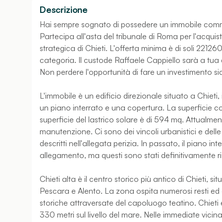
Descrizione
Hai sempre sognato di possedere un immobile comme
Partecipa all'asta del tribunale di Roma per l'acqu
strategica di Chieti. L'offerta minima è di soli 2212
categoria. Il custode Raffaele Cappiello sarà a tua 
Non perdere l'opportunità di fare un investimento si
L'immobile è un edificio direzionale situato a Chieti,
un piano interrato e una copertura. La superficie c
superficie del lastrico solare è di 594 mq. Attualment
manutenzione. Ci sono dei vincoli urbanistici e delle d
descritti nell'allegata perizia. In passato, il piano i
allegamento, ma questi sono stati definitivamente ris
Chieti alta è il centro storico più antico di Chieti, s
Pescara e Alento. La zona ospita numerosi resti ed ed
storiche attraversate del capoluogo teatino. Chieti è
330 metri sul livello del mare. Nelle immediate vicinan