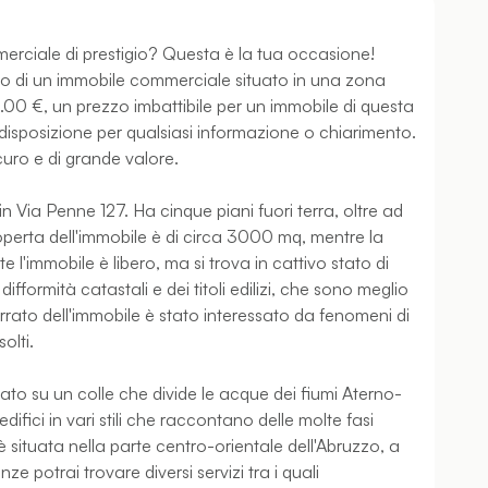
rciale di prestigio? Questa è la tua occasione!
isto di un immobile commerciale situato in una zona
60.00 €, un prezzo imbattibile per un immobile di questa
disposizione per qualsiasi informazione o chiarimento.
curo e di grande valore.
 in Via Penne 127. Ha cinque piani fuori terra, oltre ad
operta dell'immobile è di circa 3000 mq, mentre la
e l'immobile è libero, ma si trova in cattivo stato di
ifformità catastali e dei titoli edilizi, che sono meglio
nterrato dell'immobile è stato interessato da fenomeni di
olti.
ituato su un colle che divide le acque dei fiumi Aterno-
ifici in vari stili che raccontano delle molte fasi
 situata nella parte centro-orientale dell'Abruzzo, a
ze potrai trovare diversi servizi tra i quali