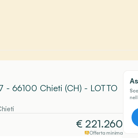
As
27 - 66100 Chieti (CH)
- LOTTO
Sco
nel
hieti
€
221.260
Offerta minima