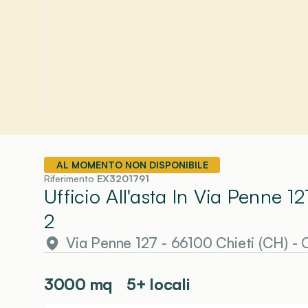
AL MOMENTO NON DISPONIBILE
Riferimento
EX3201791
Ufficio All'asta In Via Penne 1
2
Via Penne 127 - 66100 Chieti (CH)
-
C
3000
mq
5+ locali