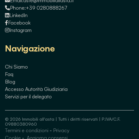
Email:
aste@immobiliallasta.it
Phone:
+39 0280888267
LinkedIn
Facebook
Instagram
Navigazione
Chi Siamo
Faq
Blog
Accesso Autorità Giudiziaria
Servizi per il delegato
©
2026
Immobili all'asta | Tutti i diritti riservati | P.IVA/C.F.
09880380960
Termini e condizioni
-
Privacy
Guarda immobili simili
Cookie
-
Aggiorna consensi