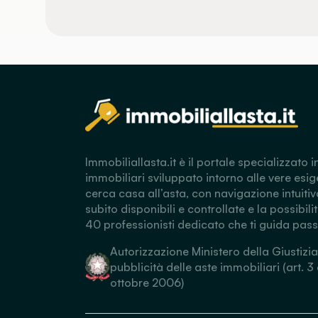
Immobiliallasta.it è il portale specializzato i
immobiliari sviluppato intorno alle vere esig
cerca casa all’asta, con navigazione intuitiv
subito disponibili e controllate e la possibili
40 professionisti dedicato che ti guida pas
Autorizzazione Ministero della Giustizia
pubblicità delle aste immobiliari (art. 3
ottobre 2006)