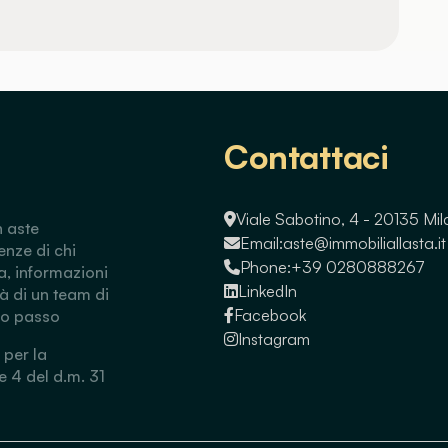
Contattaci
Viale Sabotino, 4 - 20135 Mi
n aste
Email:
aste@immobiliallasta.it
enze di chi
Phone:
+39 0280888267
a, informazioni
LinkedIn
tà di un team di
Facebook
so passo
Instagram
 per la
 e 4 del d.m. 31