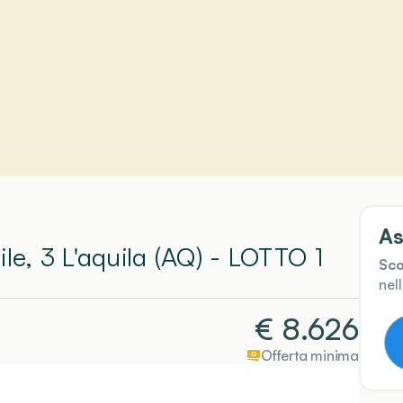
As
le, 3 L'aquila (AQ)
- LOTTO 1
Sco
nel
€
8.626
Offerta minima