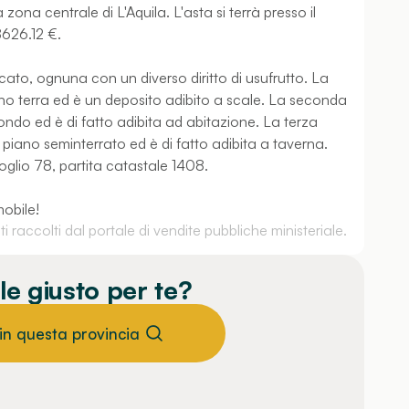
ona centrale di L'Aquila. L'asta si terrà presso il
 8626.12 €.
cato, ognuna con un diverso diritto di usufrutto. La
ano terra ed è un deposito adibito a scale. La seconda
condo ed è di fatto adibita ad abitazione. La terza
 piano seminterrato ed è di fatto adibita a taverna.
 foglio 78, partita catastale 1408.
mobile!
 raccolti dal portale di vendite pubbliche ministeriale.
le giusto per te?
 in questa provincia