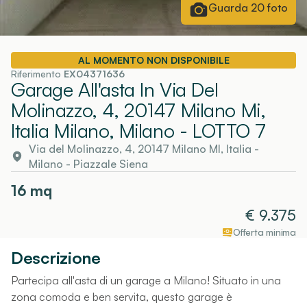
Guarda
20
foto
AL MOMENTO NON DISPONIBILE
Riferimento
EX04371636
Garage All'asta In Via Del
Molinazzo, 4, 20147 Milano Mi,
Italia Milano, Milano
- LOTTO 7
Via del Molinazzo, 4, 20147 Milano MI, Italia
-
Milano
- Piazzale Siena
16
mq
€
9.375
Offerta minima
Descrizione
Partecipa all'asta di un garage a Milano! Situato in una
zona comoda e ben servita, questo garage è