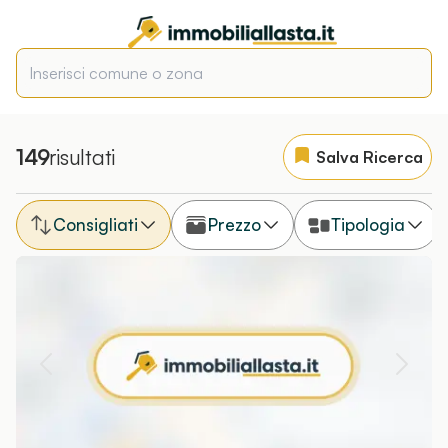
149
risultati
Salva Ricerca
Consigliati
Prezzo
Tipologia