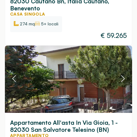
82030 Cautano Bn, Italia Cautano,
Benevento
CASA SINGOLA
274 mq
5+ locali
€
59.265
Appartamento All'asta In Via Gioia, 1 -
82030 San Salvatore Telesino (BN)
APPARTAMENTO