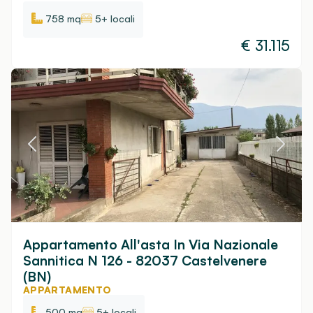
758 mq
5+ locali
€
31.115
Appartamento All'asta In Via Nazionale
Sannitica N 126 - 82037 Castelvenere
(BN)
APPARTAMENTO
500 mq
5+ locali