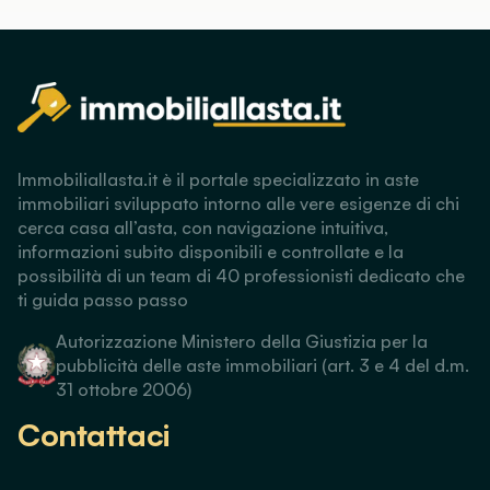
Immobiliallasta.it è il portale specializzato in aste
immobiliari sviluppato intorno alle vere esigenze di chi
cerca casa all’asta, con navigazione intuitiva,
informazioni subito disponibili e controllate e la
possibilità di un team di 40 professionisti dedicato che
ti guida passo passo
Autorizzazione Ministero della Giustizia per la
pubblicità delle aste immobiliari (art. 3 e 4 del d.m.
31 ottobre 2006)
Contattaci