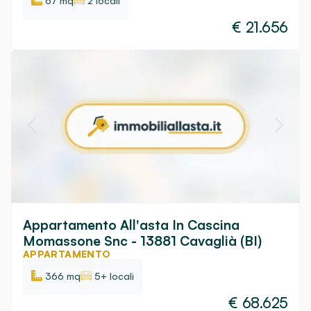
67 mq
2 locali
€
21.656
Appartamento All'asta In Cascina
Momassone Snc - 13881 Cavaglià (BI)
APPARTAMENTO
366 mq
5+ locali
€
68.625