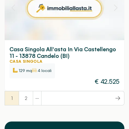
Casa Singola All'asta In Via Castellengo
11 - 13878 Candelo (BI)
CASA SINGOLA
129 mq
4 locali
€
42.525
...
1
2