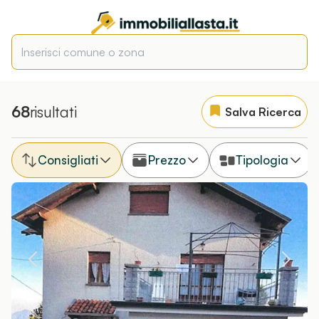
68
risultati
Salva Ricerca
Consigliati
Prezzo
Tipologia