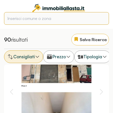
90
risultati
Salva Ricerca
Consigliati
Prezzo
Tipologia