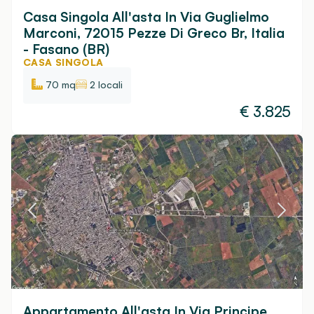
Casa Singola All'asta In Via Guglielmo
Marconi, 72015 Pezze Di Greco Br, Italia
- Fasano (BR)
CASA SINGOLA
70 mq
2 locali
€
3.825
Appartamento All'asta In Via Principe