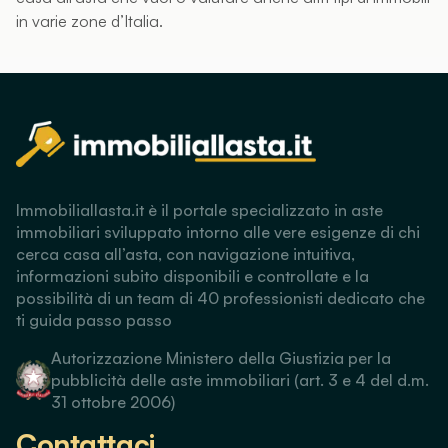
in varie zone d’Italia.
Immobiliallasta.it è il portale specializzato in aste
immobiliari sviluppato intorno alle vere esigenze di chi
cerca casa all’asta, con navigazione intuitiva,
informazioni subito disponibili e controllate e la
possibilità di un team di 40 professionisti dedicato che
ti guida passo passo
Autorizzazione Ministero della Giustizia per la
pubblicità delle aste immobiliari (art. 3 e 4 del d.m.
31 ottobre 2006)
Contattaci