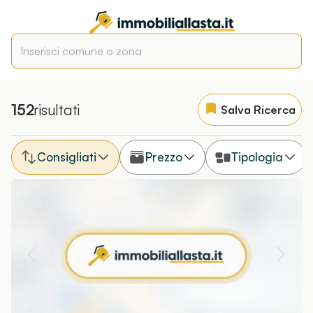
152
risultati
Salva Ricerca
Consigliati
Prezzo
Tipologia