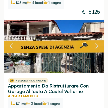
108 mq
4 locali
1
bagno
€
16.125
NESSUNA PROVVIGIONE
Appartamento Da Ristrutturare Con
Garage All'asta A Castel Volturno
APPARTAMENTO
101 mq
3 locali
1
bagno