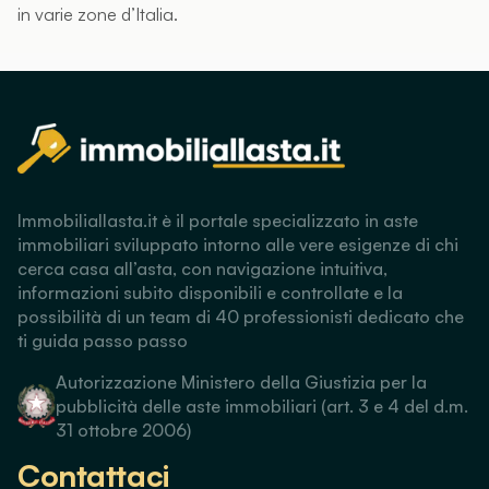
in varie zone d’Italia.
Immobiliallasta.it è il portale specializzato in aste
immobiliari sviluppato intorno alle vere esigenze di chi
cerca casa all’asta, con navigazione intuitiva,
informazioni subito disponibili e controllate e la
possibilità di un team di 40 professionisti dedicato che
ti guida passo passo
Autorizzazione Ministero della Giustizia per la
pubblicità delle aste immobiliari (art. 3 e 4 del d.m.
31 ottobre 2006)
Contattaci