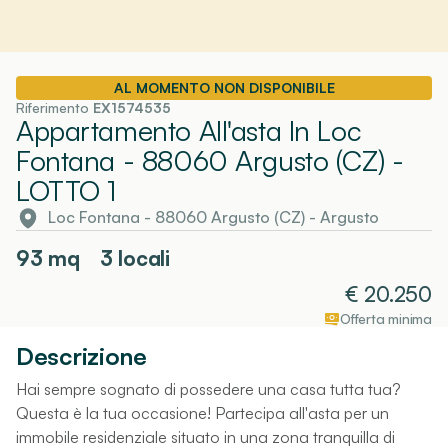
AL MOMENTO NON DISPONIBILE
Riferimento
EX1574535
Appartamento All'asta In Loc
Fontana - 88060 Argusto (CZ)
-
LOTTO 1
Loc Fontana - 88060 Argusto (CZ)
-
Argusto
93
mq
3 locali
€
20.250
Offerta minima
Descrizione
Hai sempre sognato di possedere una casa tutta tua?
Questa è la tua occasione! Partecipa all'asta per un
immobile residenziale situato in una zona tranquilla di