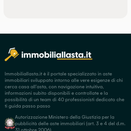
Immobiliallasta.it è il portale specializzato in aste
immobiliari sviluppato intorno alle vere esigenze di chi
cerca casa all’asta, con navigazione intuitiva,
informazioni subito disponibili e controllate e la
possibilità di un team di 40 professionisti dedicato che
ti guida passo passo
Autorizzazione Ministero della Giustizia per la
pubblicità delle aste immobiliari (art. 3 e 4 del d.m.
31 ottobre 2006)