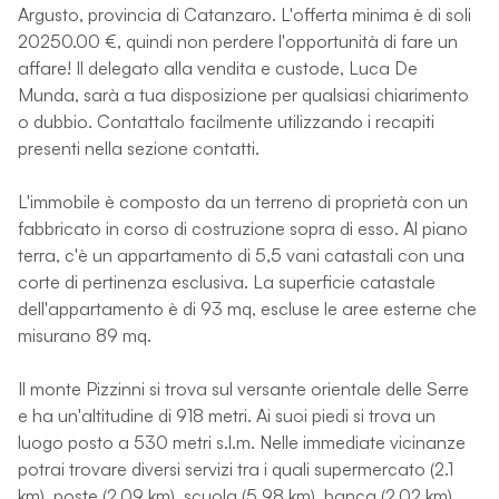
Argusto, provincia di Catanzaro. L'offerta minima è di soli
20250.00 €, quindi non perdere l'opportunità di fare un
affare! Il delegato alla vendita e custode, Luca De
Munda, sarà a tua disposizione per qualsiasi chiarimento
o dubbio. Contattalo facilmente utilizzando i recapiti
presenti nella sezione contatti.
L'immobile è composto da un terreno di proprietà con un
fabbricato in corso di costruzione sopra di esso. Al piano
terra, c'è un appartamento di 5,5 vani catastali con una
corte di pertinenza esclusiva. La superficie catastale
dell'appartamento è di 93 mq, escluse le aree esterne che
misurano 89 mq.
Il monte Pizzinni si trova sul versante orientale delle Serre
e ha un'altitudine di 918 metri. Ai suoi piedi si trova un
luogo posto a 530 metri s.l.m. Nelle immediate vicinanze
potrai trovare diversi servizi tra i quali supermercato (2.1
km), poste (2.09 km), scuola (5.98 km), banca (2.02 km),