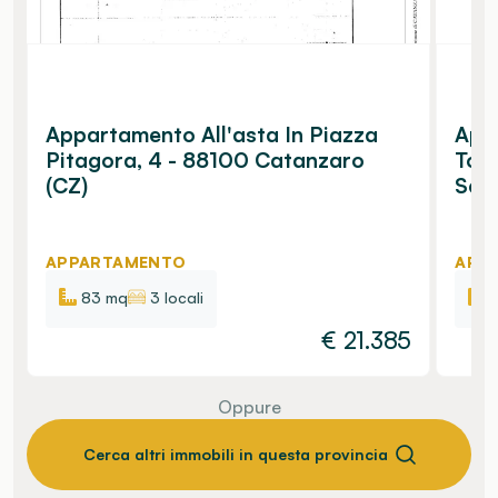
Appartamento All'asta In Piazza
Appa
Pitagora, 4 - 88100 Catanzaro
Tom
(CZ)
Sett
APPARTAMENTO
APP
83 mq
3 locali
€
21.385
Oppure
Cerca altri immobili in questa provincia