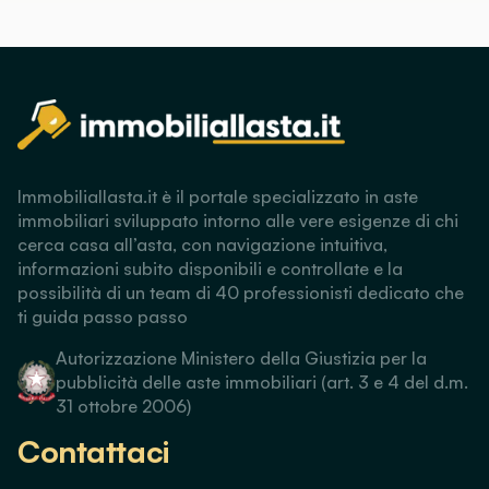
Immobiliallasta.it è il portale specializzato in aste
immobiliari sviluppato intorno alle vere esigenze di chi
cerca casa all’asta, con navigazione intuitiva,
informazioni subito disponibili e controllate e la
possibilità di un team di 40 professionisti dedicato che
ti guida passo passo
Autorizzazione Ministero della Giustizia per la
pubblicità delle aste immobiliari (art. 3 e 4 del d.m.
31 ottobre 2006)
Contattaci