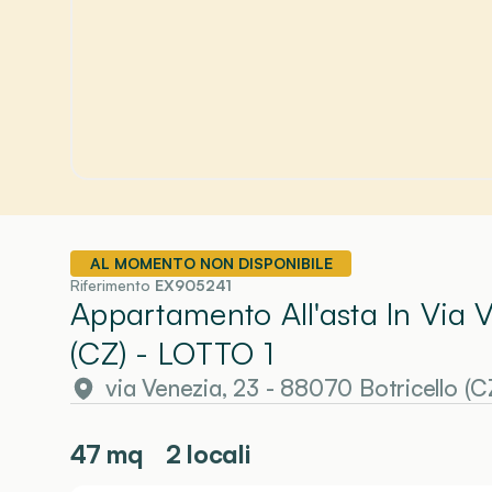
AL MOMENTO NON DISPONIBILE
Riferimento
EX905241
Appartamento All'asta In Via 
(CZ)
- LOTTO 1
via Venezia, 23 - 88070 Botricello (C
47
mq
2 locali