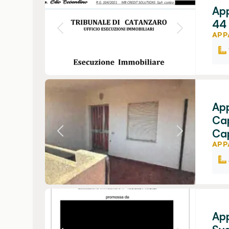
App
44 
APP
App
Cap
Cap
APP
App