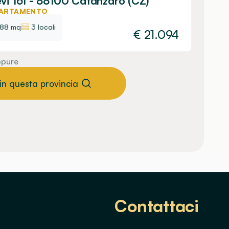
vi 161 - 88100 Catanzaro (CZ)
ARTAMENTO
88 mq
3 locali
€
21.094
pure
 in questa provincia
Contattaci