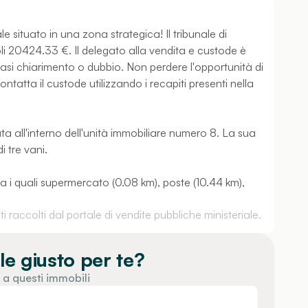
le situato in una zona strategica! Il tribunale di
oli 20424.33 €. Il delegato alla vendita e custode è
asi chiarimento o dubbio. Non perdere l'opportunità di
atta il custode utilizzando i recapiti presenti nella
ata all'interno dell'unità immobiliare numero 8. La sua
i tre vani.
tra i quali supermercato (0.08 km), poste (10.44 km),
 raccolti dal portale di vendite pubbliche ministeriale.
le giusto per te?
 a questi immobili