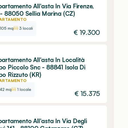
artamento All'asta In Via Firenze,
- 88050 Sellia Marina (CZ)
ARTAMENTO
105 mq
3 locali
€
19.300
artamento All'asta In Località
o Piccolo Snc - 88841 Isola Di
o Rizzuto (KR)
ARTAMENTO
42 mq
1 locale
€
15.375
artamento All'asta In Via Degli