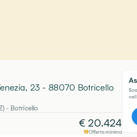
As
Venezia, 23 - 88070 Botricello
Sco
nel
Z)
-
Botricello
€
20.424
Offerta minima