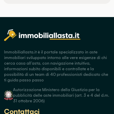
Immobiliallasta.it è il portale specializzato in aste
immobiliari sviluppato intorno alle vere esigenze di chi
cerca casa all’asta, con navigazione intuitiva,
informazioni subito disponibili e controllate e la
possibilità di un team di 40 professionisti dedicato che
ti guida passo passo
Autorizzazione Ministero della Giustizia per la
pubblicità delle aste immobiliari (art. 3 e 4 del d.m.
31 ottobre 2006)
Contattaci