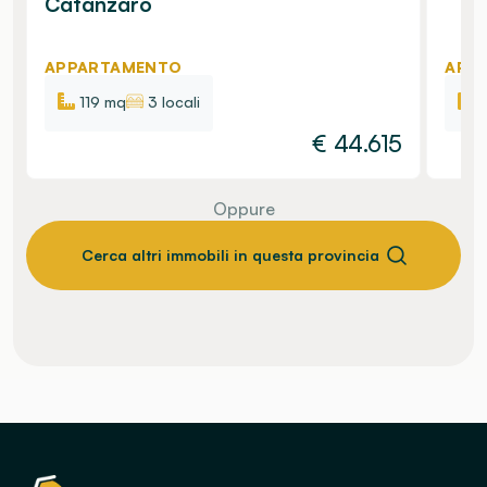
Catanzaro
APPARTAMENTO
APP
119 mq
3 locali
€
44.615
Oppure
Cerca altri immobili in questa provincia