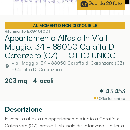
Guarda
20
foto
AL MOMENTO NON DISPONIBILE
Riferimento
EX9401001
Appartamento All'asta In Via I
Maggio, 34 - 88050 Caraffa Di
Catanzaro (CZ)
- LOTTO UNICO
via I Maggio, 34 - 88050 Caraffa di Catanzaro (CZ)
-
Caraffa Di Catanzaro
203
mq
4 locali
€
43.453
Offerta minima
Descrizione
In vendita all'asta un appartamento situato a Caraffa di
Catanzaro (CZ), presso il tribunale di Catanzaro. L'offerta