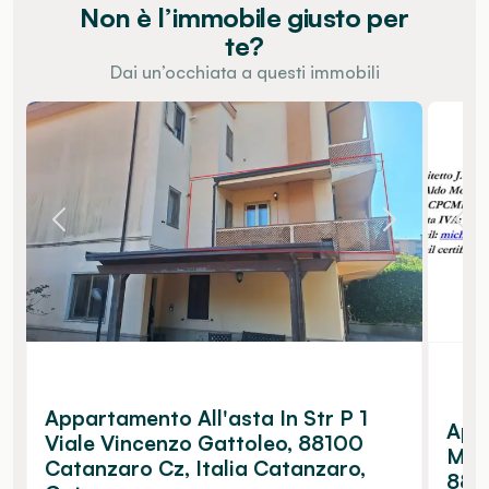
Non è l’immobile giusto per
te?
Dai un’occhiata a questi immobili
Appartamento All'asta In Str P 1
App
Viale Vincenzo Gattoleo, 88100
Mula
Catanzaro Cz, Italia Catanzaro,
881