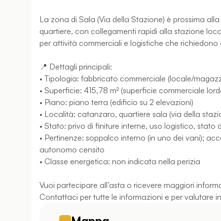
La zona di Sala (Via della Stazione) è prossima alla v
quartiere, con collegamenti rapidi alla stazione loc
per attività commerciali e logistiche che richiedono 
📍 Dettagli principali:
• Tipologia: fabbricato commerciale (locale/magazz
• Superficie: 415,78 m² (superficie commerciale lord
• Piano: piano terra (edificio su 2 elevazioni)
• Località: catanzaro, quartiere sala (via della stazi
• Stato: privo di finiture interne, uso logistico, sta
• Pertinenze: soppalco interno (in uno dei vani); a
autonomo censito
• Classe energetica: non indicata nella perizia
Vuoi partecipare all’asta o ricevere maggiori inform
Contattaci per tutte le informazioni e per valutare in
Mappa