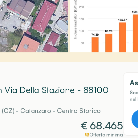
As
In Via Della Stazione - 88100
Sco
nel
 (CZ)
-
Catanzaro
- Centro Storico
€
68.465
Offerta minima