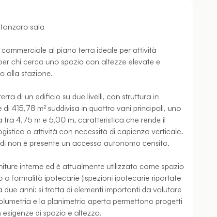
atanzaro sala
 commerciale al piano terra ideale per attività
 per chi cerca uno spazio con altezze elevate e
o alla stazione.
a di un edificio su due livelli, con struttura in
i 415,78 m² suddivisa in quattro vani principali, uno
ia tra 4,75 m e 5,00 m, caratteristica che rende il
gistica o attività con necessità di capienza verticale.
uindi non è presente un accesso autonomo censito.
finiture interne ed è attualmente utilizzato come spazio
 a formalità ipotecarie (ispezioni ipotecarie riportate
a due anni: si tratta di elementi importanti da valutare
volumetria e la planimetria aperta permettono progetti
n esigenze di spazio e altezza.