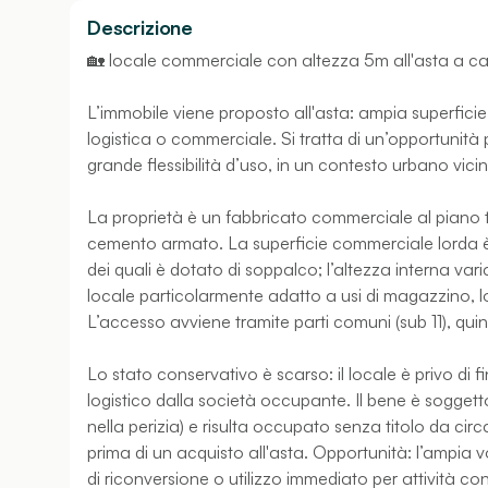
Descrizione
🏡 locale commerciale con altezza 5m all'asta a c
L’immobile viene proposto all'asta: ampia superficie
logistica o commerciale. Si tratta di un’opportunità
grande flessibilità d’uso, in un contesto urbano vicin
La proprietà è un fabbricato commerciale al piano terr
cemento armato. La superficie commerciale lorda è d
dei quali è dotato di soppalco; l’altezza interna var
locale particolarmente adatto a usi di magazzino, lo
L’accesso avviene tramite parti comuni (sub 11), q
Lo stato conservativo è scarso: il locale è privo di 
logistico dalla società occupante. Il bene è soggetto
nella perizia) e risulta occupato senza titolo da circ
prima di un acquisto all'asta. Opportunità: l’ampia 
di riconversione o utilizzo immediato per attività co