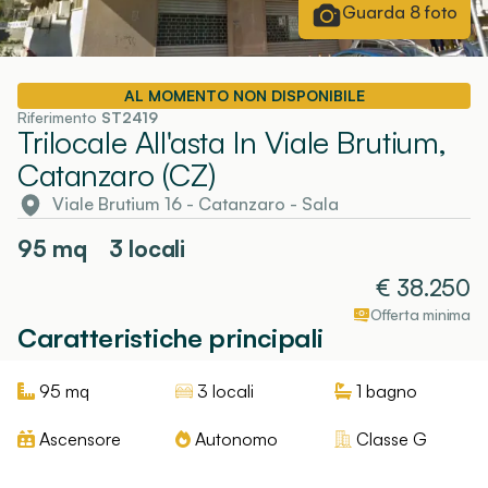
Guarda
8
foto
AL MOMENTO NON DISPONIBILE
Riferimento
ST2419
Trilocale All'asta In Viale Brutium,
Catanzaro (CZ)
Viale Brutium 16
-
Catanzaro
- Sala
95
mq
3 locali
€
38.250
Offerta minima
Caratteristiche principali
95
mq
3 locali
1
bagno
Ascensore
Autonomo
Classe
G