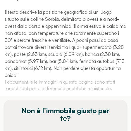
Il testo descrive la posizione geografica di un luogo
situato sulle colline Sorbia, delimitato a ovest e a nord-
ovest dalla dorsale appenninica. Il clima estivo è caldo ma
non afoso, con temperature che raramente superano i
30° e serate fresche e ventilate. A pochi passi da casa
potrai trovare diversi servizi tra i quali supermercato (3.28
km), poste (2.63 km), scuola (6.09 km), banca (2.38 km),
bancomat (5.97 km), bar (5.84 km), fermata autobus (7.13
km), siti storici (6.12 km). Non perdere questa opportunità
unica!
I documenti e le immagini in questa pagina sono stati
raccolti dal portale di vendite pubbliche ministeriale.
Non è l’immobile giusto per
te?