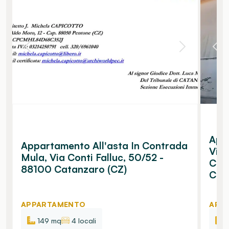
Appa
Appartamento All'asta In Contrada
Via
Mula, Via Conti Falluc, 50/52 -
Cata
88100 Catanzaro (CZ)
Cat
APPARTAMENTO
APP
149 mq
4 locali