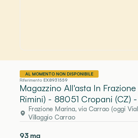
AL MOMENTO NON DISPONIBILE
Riferimento
EX8931559
Magazzino All'asta In Frazione
Rimini) - 88051 Cropani (CZ)
-
Frazione Marina, via Carrao (oggi Via
Villaggio Carrao
93
mq