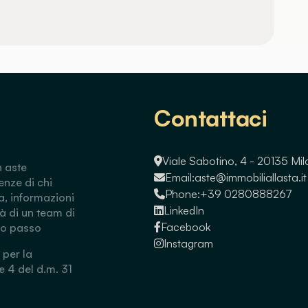
Contattaci
Viale Sabotino, 4 - 20135 Mi
n aste
Email:
aste@immobiliallasta.it
enze di chi
Phone:
+39 0280888267
a, informazioni
LinkedIn
tà di un team di
Facebook
so passo
Instagram
 per la
 e 4 del d.m. 31