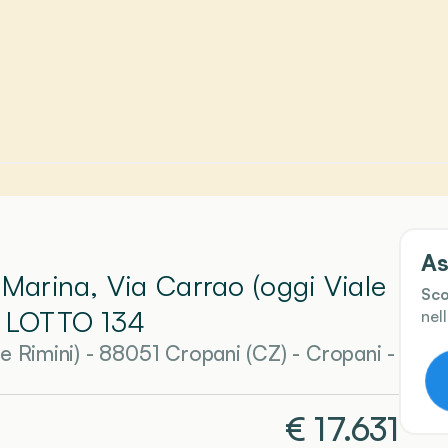
As
 Marina, Via Carrao (oggi Viale
Sco
 LOTTO 134
nel
le Rimini) - 88051 Cropani (CZ)
-
Cropani
-
€
17.631