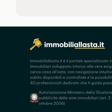
Immobiliallasta.it è il portale specializzato i
immobiliari sviluppato intorno alle vere esig
cerca casa all’asta, con navigazione intuitiv
subito disponibili e controllate e la possibili
40 professionisti dedicato che ti guida pas
Autorizzazione Ministero della Giustizia
pubblicità delle aste immobiliari (art. 3
ottobre 2006)