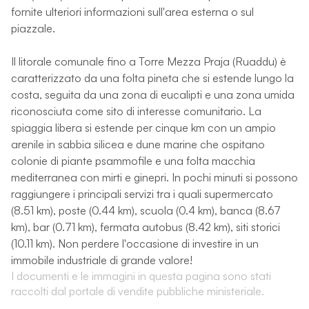
fornite ulteriori informazioni sull'area esterna o sul
piazzale.
Il litorale comunale fino a Torre Mezza Praja (Ruaddu) è
caratterizzato da una folta pineta che si estende lungo la
costa, seguita da una zona di eucalipti e una zona umida
riconosciuta come sito di interesse comunitario. La
spiaggia libera si estende per cinque km con un ampio
arenile in sabbia silicea e dune marine che ospitano
colonie di piante psammofile e una folta macchia
mediterranea con mirti e ginepri. In pochi minuti si possono
raggiungere i principali servizi tra i quali supermercato
(8.51 km), poste (0.44 km), scuola (0.4 km), banca (8.67
km), bar (0.71 km), fermata autobus (8.42 km), siti storici
(10.11 km). Non perdere l'occasione di investire in un
immobile industriale di grande valore!
I documenti e le immagini in questa pagina sono stati
raccolti dal portale di vendite pubbliche ministeriale.