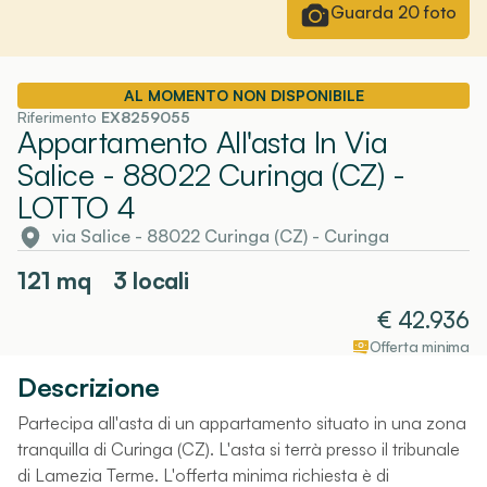
Guarda
20
foto
AL MOMENTO NON DISPONIBILE
Riferimento
EX8259055
Appartamento All'asta In Via
Salice - 88022 Curinga (CZ)
-
LOTTO 4
via Salice - 88022 Curinga (CZ)
-
Curinga
121
mq
3 locali
€
42.936
Offerta minima
Descrizione
Partecipa all'asta di un appartamento situato in una zona
tranquilla di Curinga (CZ). L'asta si terrà presso il tribunale
di Lamezia Terme. L'offerta minima richiesta è di