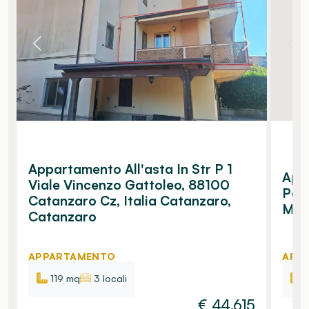
Appartamento All'asta In Str P 1
Appa
Viale Vincenzo Gattoleo, 88100
Para
Catanzaro Cz, Italia Catanzaro,
Mora
Catanzaro
APPARTAMENTO
APP
119 mq
3 locali
€
44.615