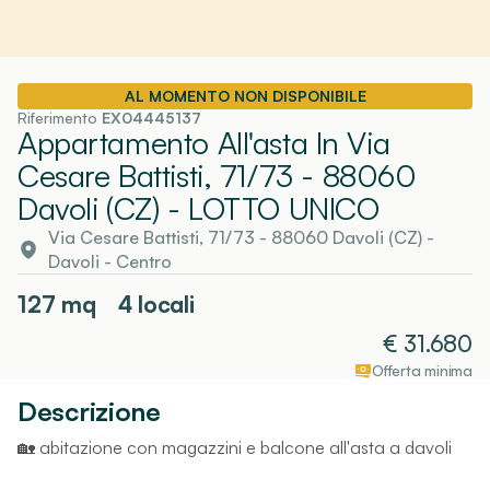
AL MOMENTO NON DISPONIBILE
Riferimento
EX04445137
Appartamento All'asta In Via
Cesare Battisti, 71/73 - 88060
Davoli (CZ)
- LOTTO UNICO
Via Cesare Battisti, 71/73 - 88060 Davoli (CZ)
-
Davoli
- Centro
127
mq
4 locali
€
31.680
Offerta minima
Descrizione
🏡 abitazione con magazzini e balcone all'asta a davoli