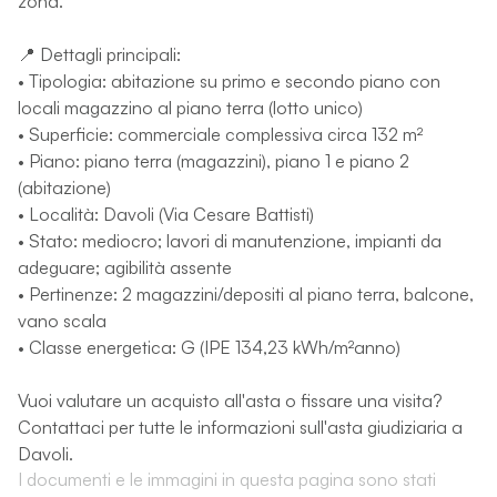
zona.
📍 Dettagli principali:
• Tipologia: abitazione su primo e secondo piano con
locali magazzino al piano terra (lotto unico)
• Superficie: commerciale complessiva circa 132 m²
• Piano: piano terra (magazzini), piano 1 e piano 2
(abitazione)
• Località: Davoli (Via Cesare Battisti)
• Stato: mediocro; lavori di manutenzione, impianti da
adeguare; agibilità assente
• Pertinenze: 2 magazzini/depositi al piano terra, balcone,
vano scala
• Classe energetica: G (IPE 134,23 kWh/m²anno)
Vuoi valutare un acquisto all'asta o fissare una visita?
Contattaci per tutte le informazioni sull'asta giudiziaria a
Davoli.
I documenti e le immagini in questa pagina sono stati