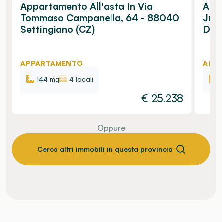
Appartamento All'asta In Via
App
Tommaso Campanella, 64 - 88040
Jun
Settingiano (CZ)
Di G
APPARTAMENTO
APP
144 mq
4 locali
€
25.238
Oppure
Cerca altri immobili in questa provincia