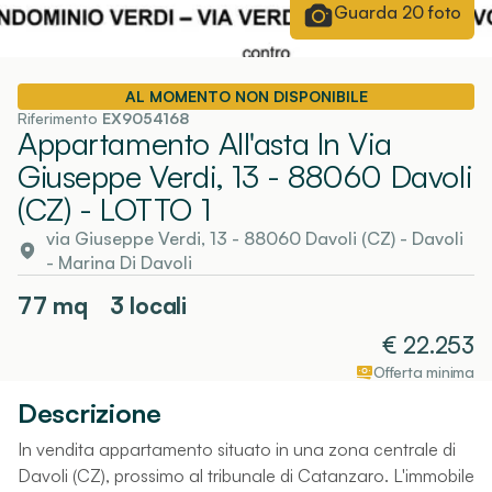
Guarda
20
foto
AL MOMENTO NON DISPONIBILE
Riferimento
EX9054168
Appartamento All'asta In Via
Giuseppe Verdi, 13 - 88060 Davoli
(CZ)
- LOTTO 1
via Giuseppe Verdi, 13 - 88060 Davoli (CZ)
-
Davoli
- Marina Di Davoli
77
mq
3 locali
€
22.253
Offerta minima
Descrizione
In vendita appartamento situato in una zona centrale di
Davoli (CZ), prossimo al tribunale di Catanzaro. L'immobile