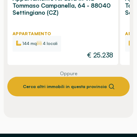
Tommaso Campanella, 64 - 88040
Tom
Settingiano (CZ)
Sett
APPARTAMENTO
APP
144 mq
4 locali
€
25.238
Oppure
Cerca altri immobili in questa provincia