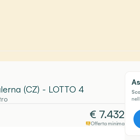
As
alerna (CZ)
- LOTTO 4
Sco
tro
nel
€
7.432
Offerta minima