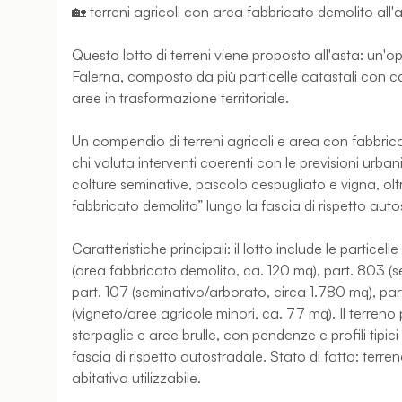
🏡 terreni agricoli con area fabbricato demolito all'
Questo lotto di terreni viene proposto all'asta: un'
Falerna, composto da più particelle catastali con c
aree in trasformazione territoriale.
Un compendio di terreni agricoli e area con fabbric
chi valuta interventi coerenti con le previsioni urba
colture seminative, pascolo cespugliato e vigna, ol
fabbricato demolito” lungo la fascia di rispetto auto
Caratteristiche principali: il lotto include le particel
(area fabbricato demolito, ca. 120 mq), part. 803 (
part. 107 (seminativo/arborato, circa 1.780 mq), part
(vigneto/aree agricole minori, ca. 77 mq). Il terre
sterpaglie e aree brulle, con pendenze e profili tipici 
fascia di rispetto autostradale. Stato di fatto: ter
abitativa utilizzabile.