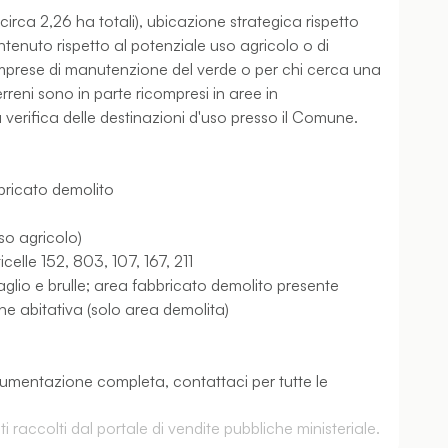
circa 2,26 ha totali), ubicazione strategica rispetto
ntenuto rispetto al potenziale uso agricolo o di
 imprese di manutenzione del verde o per chi cerca una
rreni sono in parte ricompresi in aree in
erifica delle destinazioni d'uso presso il Comune.
bbricato demolito
)
uso agricolo)
celle 152, 803, 107, 167, 211
glio e brulle; area fabbricato demolito presente
ne abitativa (solo area demolita)
ocumentazione completa, contattaci per tutte le
 raccolti dal portale di vendite pubbliche ministeriale.