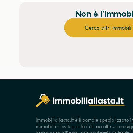
Non è l’immobi
Cerca altri immobili
Immobiliallasta.it è il portale specializzato i
immobiliari sviluppato intorno alle vere esig