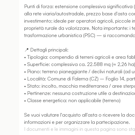
Punti di forza: estensione complessiva significativa (
alla rete viaria/autostradale, prezzo base d'asta co
investimento; ideale per operatori agricoli, piccole
proprietà rurale da valorizzare. Nota importante: i te
trasformazione urbanistica (PSC) — si raccomanda v
📍 Dettagli principali:
• Tipologia: compendio di terreni agricoli e area fa
• Superficie: complessiva ca. 22.588 mq (≈ 2,26 ha
• Piano: terreno pianeggiante / declivi naturali (ad 
• Località: Comune di Falerna (CZ) – Foglio 14, parti
• Stato: incolto, macchia mediterranea / aree sterpa
• Pertinenze: nessuna costruzione utile a destinazio
• Classe energetica: non applicabile (terreno)
Se vuoi valutare l'acquisto all'asta o ricevere la d
informazioni e per organizzare la partecipazione.
I documenti e le immagini in questa pagina sono stati