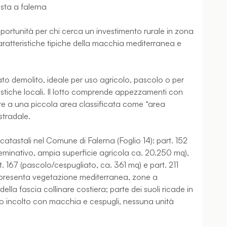
asta a falerna
opportunità per chi cerca un investimento rurale in zona
aratteristiche tipiche della macchia mediterranea e
ato demolito, ideale per uso agricolo, pascolo o per
nistiche locali. Il lotto comprende appezzamenti con
tre a una piccola area classificata come “area
stradale.
le catastali nel Comune di Falerna (Foglio 14): part. 152
seminativo, ampia superficie agricola ca. 20.250 mq),
. 167 (pascolo/cespugliato, ca. 361 mq) e part. 211
no presenta vegetazione mediterranea, zone a
della fascia collinare costiera; parte dei suoli ricade in
reno incolto con macchia e cespugli, nessuna unità