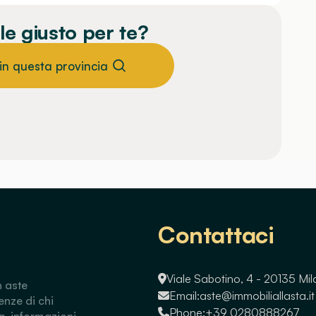
le giusto per te?
 in questa provincia
Contattaci
Viale Sabotino, 4 - 20135 Mi
n aste
Email:
aste@immobiliallasta.it
enze di chi
Phone:
+39 0280888267