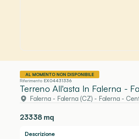
AL MOMENTO NON DISPONIBILE
Riferimento
EX04431336
Terreno All'asta In Falerna - F
Falerna - Falerna (CZ)
-
Falerna
- Cen
23338
mq
Descrizione