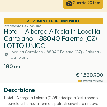
Guarda
20
foto
AL MOMENTO NON DISPONIBILE
Riferimento
EX7732146
Hotel - Albergo All'asta In Località
Cartolano - 88040 Falerna (CZ)
-
LOTTO UNICO
località Cartolano - 88040 Falerna (CZ)
-
Falerna
-
Cartolano
180
mq
€
1.530.900
Offerta minima
Descrizione
Hotel - Albergo a Falerna (CZ)!Partecipa all'asta presso il
Tribunale di Lamezia Terme e potresti diventare il nuovo