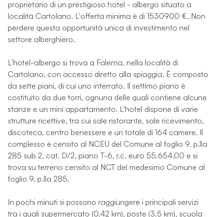
proprietario di un prestigioso hotel - albergo situato a
località Cartolano. L'offerta minima è di 1530900 €. Non
perdere questa opportunità unica di investimento nel
settore alberghiero.
L'hotel-albergo si trova a Falerna, nella località di
Cartolano, con accesso diretto alla spiaggia. È composto
da sette piani, di cui uno interrato. Il settimo piano è
costituito da due torri, ognuna delle quali contiene alcune
stanze e un mini appartamento. L'hotel dispone di varie
strutture ricettive, tra cui sale ristorante, sale ricevimento,
discoteca, centro benessere e un totale di 164 camere. Il
complesso è censito al NCEU del Comune al foglio 9, p.lla
285 sub 2, cat. D/2, piano T-6, r.c. euro 55.654,00 e si
trova su terreno censito al NCT del medesimo Comune al
foglio 9, p.lla 285.
In pochi minuti si possono raggiungere i principali servizi
tra i quali supermercato (0.42 km), poste (3.5 km), scuola