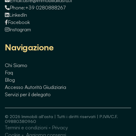
Email:
aste@immobiliallasta.it
Phone:
+39 0280888267
LinkedIn
Facebook
Instagram
Navigazione
Chi Siamo
Faq
Blog
Accesso Autorità Giudiziaria
Servizi per il delegato
©
2026
Immobili all'asta | Tutti i diritti riservati | P.IVA/C.F.
09880380960
Termini e condizioni
-
Privacy
Guarda immobili simili
Cookie
-
Aggiorna consensi