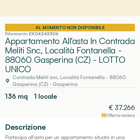
AL MOMENTO NON DISPONIBILE
Riferimento
EX04245306
Appartamento All'asta In Contrada
Meliti Snc, Località Fontanella -
88060 Gasperina (CZ)
- LOTTO
UNICO
Contrada Meliti snc, Località Fontanella - 88060
Gasperina (CZ)
-
Gasperina
136
mq
1 locale
€
37.266
Offerta minima
Descrizione
Partecipa all'asta per un appartamento situato in una