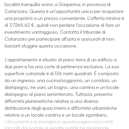
località tranquilla vicino a Gasperina, in provincia di
Catanzaro. Questa è un'opportunità unica per acquistare
una proprietà a un prezzo conveniente. L'offerta minima è
di 37265.62 €, quindi non perdere l'occasione di fare un
investimento vantaggioso. Contatta il tribunale di
Catanzaro per partecipare all'asta e assicurati di non
lasciarti sfuggire questa occasione.
L'appartamento è situato al piano terra di un edificio a
due piani e ha una corte di pertinenza esclusiva. La sua
superficie catastale è di 136 metri quadrati. È composto
da un ingresso, una cucina/soggiorno, un corridoio, un
disimpegno, tre vani, un bagno, una cantina e un locale
disimpegno al piano seminterrato. Tuttavia, presenta
difformità planimetriche relative a una diversa
distribuzione degli spazi interni e difformità urbanistiche
relative a un locale cantina e un locale sgombero.
I documenti e le immagini in questa pagina sono stati
raccolti dal portale di vendite pubbliche ministeriale.