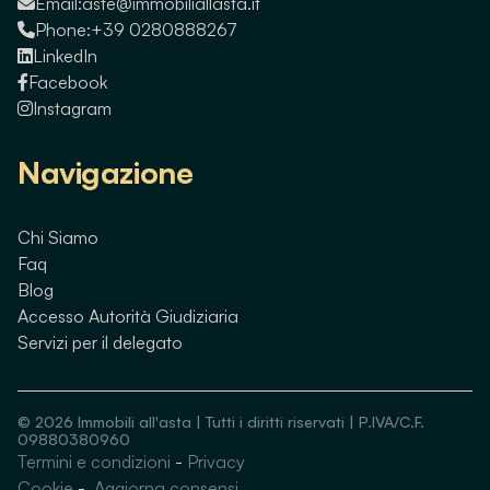
Email:
aste@immobiliallasta.it
Phone:
+39 0280888267
LinkedIn
Facebook
Instagram
Navigazione
Chi Siamo
Faq
Blog
Accesso Autorità Giudiziaria
Servizi per il delegato
©
2026
Immobili all'asta | Tutti i diritti riservati | P.IVA/C.F.
09880380960
Termini e condizioni
-
Privacy
Guarda immobili simili
Cookie
-
Aggiorna consensi