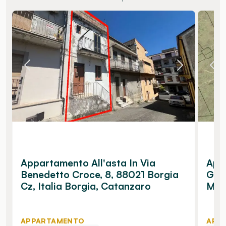
Appartamento All'asta In Via
App
Benedetto Croce, 8, 88021 Borgia
Giov
Cz, Italia Borgia, Catanzaro
Man
APPARTAMENTO
APP