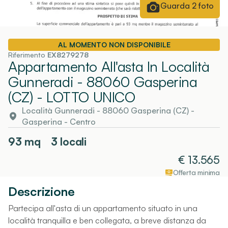
Guarda
2
foto
AL MOMENTO NON DISPONIBILE
Riferimento
EX8279278
Appartamento All'asta In Località
Gunneradi - 88060 Gasperina
(CZ)
- LOTTO UNICO
Località Gunneradi - 88060 Gasperina (CZ)
-
Gasperina
- Centro
93
mq
3 locali
€
13.565
Offerta minima
Descrizione
Partecipa all'asta di un appartamento situato in una
località tranquilla e ben collegata, a breve distanza da